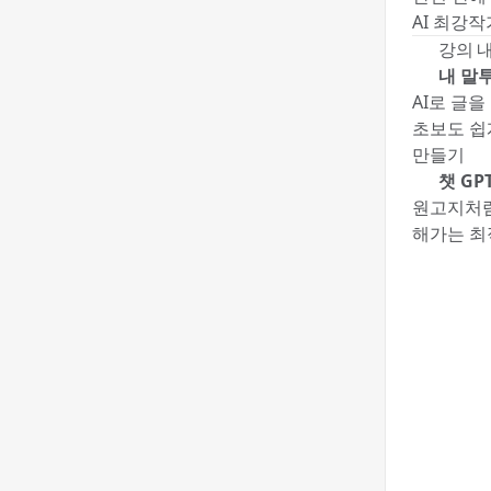
AI 최강작
💬 강의 
🔥 내 말
AI로 글을
초보도 쉽게
만들기
🔥 챗 G
원고지처럼
해가는 최