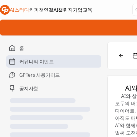
AI스터디
커피챗연결
AI챌린지
기업교육
새 탭에서 열림
새 탭에서 열림
새 탭에서 열림
홈
커뮤니티 이벤트
GPTers 사용가이드
🚀 A
공지사항
💕AI와
모두의 버킷
다이어트, 
아직도 매
AI와 함께
벌써 도전