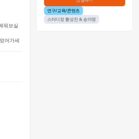
연구/교육/콘텐츠
스터디장 황성진 & 송아영
 배워보실
 얻어가세