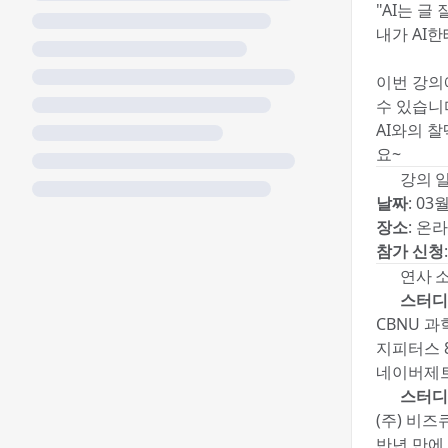
"AI는 글 
내가 AI한
이번 강의
수 있습니
AI와의 
요~🎁
📅 강의 
날짜
: 03월
장소
: 온
참가 신청
👨🏻‍🏫 연사
🔎 스터
CBNU 
지피터스 8
네이버제트
🔎 스터
(주) 비
반년 만에