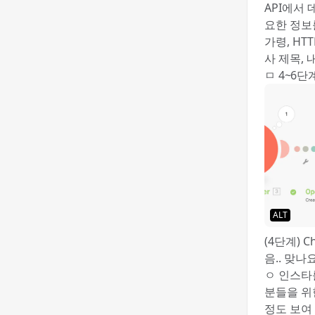
API에서 
요한 정보
가령, HT
사 제목, 
ㅁ 4~6단
ALT
(4단계) 
음.. 맞나
ㅇ 인스타
분들을 위
정도 보여 