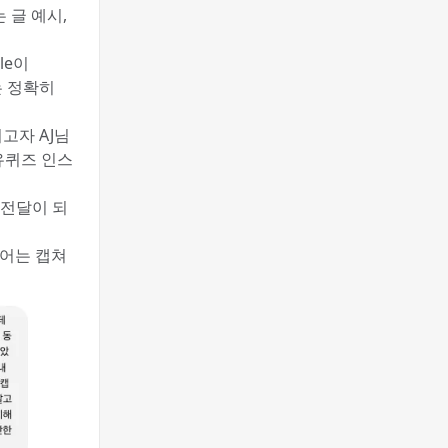
 글 예시,
le이
는 정확히
고자 AJ님
유퀴즈 인스
 전달이 되
영어는 캡쳐