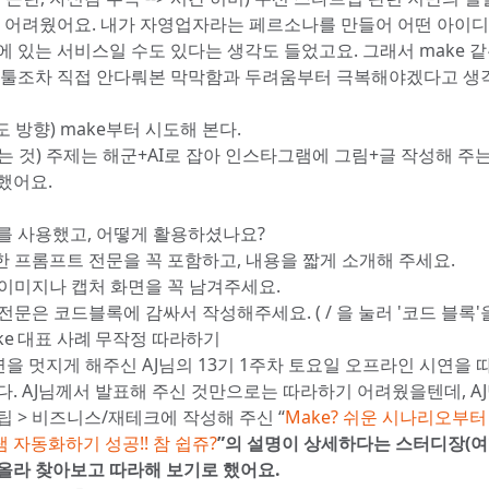
게 어려웠어요. 내가 자영업자라는 페르소나를 만들어 어떤 아이
에 있는 서비스일 수도 있다는 생각도 들었고요. 그래서 make 
 툴조차 직접 안다뤄본 막막함과 두려움부터 극복해야겠다고 
도 방향) make부터 시도해 본다.
는 것) 주제는 해군+AI로 잡아 인스타그램에 그림+글 작성해 주는
했어요.
구를 사용했고, 어떻게 활용하셨나요?
 프롬프트 전문을 꼭 포함하고, 내용을 짧게 소개해 주세요.
이미지나 캡처 화면을 꼭 남겨주세요.
전문은 코드블록에 감싸서 작성해주세요. ( / 을 눌러 '코드 블록'
ake 대표 사례 무작정 따라하기
시연을 멋지게 해주신 AJ님의 13기 1주차 토요일 오프라인 시연을 
다. AJ님께서 발표해 주신 것만으로는 따라하기 어려웠을텐데, A
팁 > 비즈니스/재테크에 작성해 주신 “
Make? 쉬운 시나리오부터 
 자동화하기 성공!! 참 쉽쥬?
”의 설명이 상세하다는 스터디장(여
올라 찾아보고 따라해 보기로 했어요.