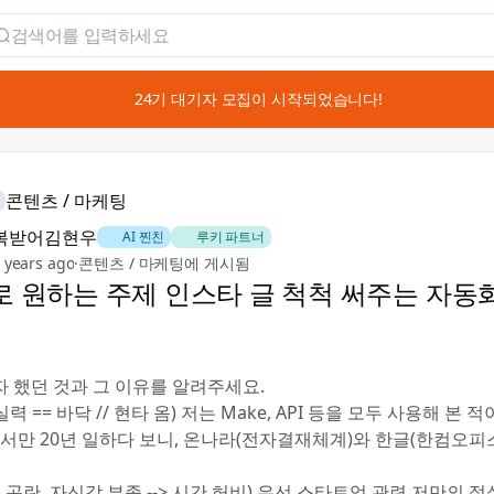
📣 24기 대기자 모집이 시작되었습니다!
콘텐츠 / 마케팅
복받어김현우
🐶 AI 찐친
🎻 루키 파트너
 years ago
·
콘텐츠 / 마케팅에 게시됨
로 원하는 주제 인스타 글 척척 써주는 자동화
자 했던 것과 그 이유를 알려주세요.
 실력 == 바닥 // 현타 옴) 저는 Make, API 등을 모두 사용해 본 
에서만 20년 일하다 보니, 온나라(전자결재체계)와 한글(한컴오피스
 곤란, 자신감 부족 --> 시간 허비) 우선 스타트업 관련 저만의 