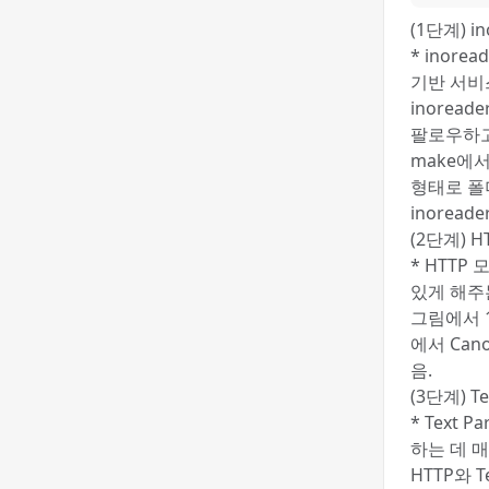
(1단계) in
* inor
기반 서비
inoread
팔로우하고
make에서
형태로 폴
inorea
(2단계) H
* HTTP
있게 해주
그림에서 
에서 Can
음.
(3단계) Te
* Text
하는 데 
HTTP와 