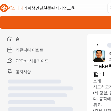
AI스터디
커피챗연결
AI챌린지
기업교육
새 탭에서 열림
새 탭에서 열림
새 탭에서 열림
홈
커뮤니티 이벤트
2
GPTers 사용가이드
make
공지사항
험~!
소개
‎시도하고
(제 경험,
다. 공직
뤄요.
(주제 선정