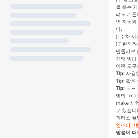
를 뽑는 
려도 기존
인 자동화
다.
(1주차 시
(구현하려
만들기로 
진행 방법
‎어떤 도
Tip:
사용한
Tip:
활용 
Tip:
코드 
방법 : m
make 
로 했습니
피터스 꿀
인스타그램
말씀이 떠