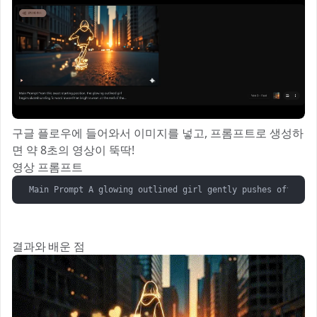
구글 플로우에 들어와서 이미지를 넣고, 프롬프트로 생성하
면 약 8초의 영상이 뚝딱!
영상 프롬프트
Main Prompt A glowing outlined girl gently pushes off on s
결과와 배운 점