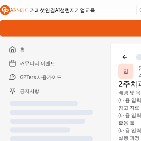
AI스터디
커피챗연결
AI챌린지
기업교육
새 탭에서 열림
새 탭에서 열림
새 탭에서 열림
홈
커뮤니티 이벤트
임
2
GPTers 사용가이드
2주차
공지사항
배경 및 
(내용 입력
참고 자료
(내용 입력
활용 툴
(내용 입력
실행 과정