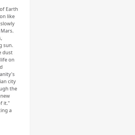
of Earth
on like
 slowly
 Mars.
,
g sun.
e dust
life on
nd
anity's
an city
ough the
s new
 it."
ting a