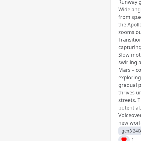
Runway
Wide angl
from spac
the Apoll
zooms out
Transitio
capturing
Slow moti
swirling 
Mars – co
exploring
gradual p
thrives u
streets. 
potential
Voiceover
new worl
gen3 240
1