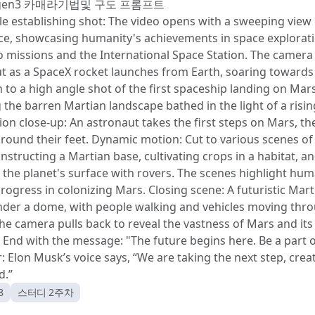
 gen3 카매라기법및 구도 프롬프트
e establishing shot: The video opens with a sweeping view 
e, showcasing humanity's achievements in space explorati
o missions and the International Space Station. The camera
 as a SpaceX rocket launches from Earth, soaring towards
n to a high angle shot of the first spaceship landing on Mars
 the barren Martian landscape bathed in the light of a risin
on close-up: An astronaut takes the first steps on Mars, th
around their feet. Dynamic motion: Cut to various scenes of 
nstructing a Martian base, cultivating crops in a habitat, a
 the planet's surface with rovers. The scenes highlight hum
rogress in colonizing Mars. Closing scene: A futuristic Marti
nder a dome, with people walking and vehicles moving thr
The camera pulls back to reveal the vastness of Mars and it
. End with the message: "The future begins here. Be a part of
: Elon Musk’s voice says, “We are taking the next step, crea
d.”
8
스터디 2주차