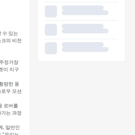
 수 있는
스크의 비전
우주정거장
로켓이 지구
 황량한 풍
슬로우 모션
용 로버를
나가는 과정
께, 일반인
 "우리는