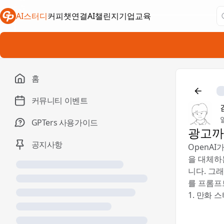
AI스터디
커피챗연결
AI챌린지
기업교육
새 탭에서 열림
새 탭에서 열림
새 탭에서 열림
홈
커뮤니티 이벤트
GPTers 사용가이드
광고까
공지사항
OpenAI
을 대체하
니다. 그
를 프롬프
1. 만화