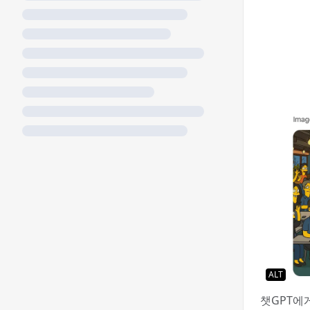
ALT
챗GPT에