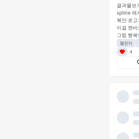
결과물보기
splin
북안 로고
이걸 캔바
그럼 행복
챌린지
4