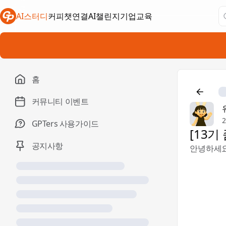
AI스터디
커피챗연결
AI챌린지
기업교육
새 탭에서 열림
새 탭에서 열림
새 탭에서 열림
홈
커뮤니티 이벤트
2
GPTers 사용가이드
[13기
공지사항
안녕하세요