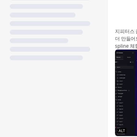
지피터스 
더 만들
spline 
ALT