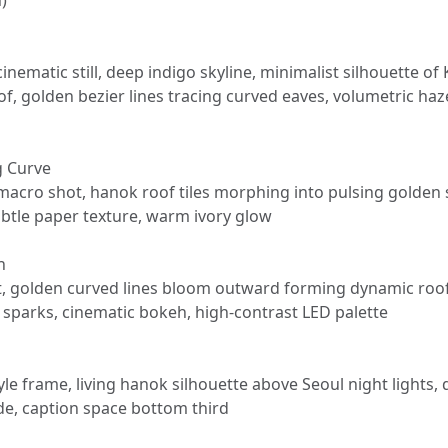
)
 cinematic still, deep indigo skyline, minimalist silhouette of
f, golden bezier lines tracing curved eaves, volumetric ha
g Curve
macro shot, hanok roof tiles morphing into pulsing golden 
btle paper texture, warm ivory glow
n
t, golden curved lines bloom outward forming dynamic roo
 sparks, cinematic bokeh, high-contrast LED palette
yle frame, living hanok silhouette above Seoul night lights,
de, caption space bottom third