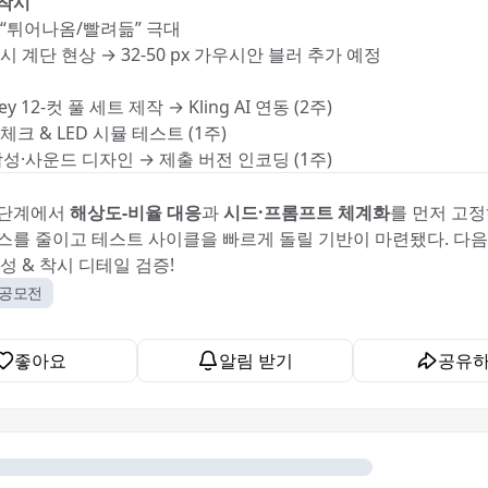
착시
 “튀어나옴/빨려듦” 극대
시 계단 현상 → 32-50 px 가우시안 블러 추가 예정
ey 12-컷 풀 세트 제작 → Kling AI 연동 (2주)
체크 & LED 시뮬 테스트 (1주)
합성·사운드 디자인 → 제출 버전 인코딩 (1주)
 단계에서
해상도-비율 대응
과
시드·프롬프트 체계화
를 먼저 고정
스를 줄이고 테스트 사이클을 빠르게 돌릴 기반이 마련됐다. 다음
성 & 착시 디테일 검증!
상공모전
좋아요
알림 받기
공유