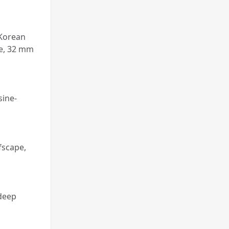
 Korean
ze, 32 mm
sine-
fscape,
 deep