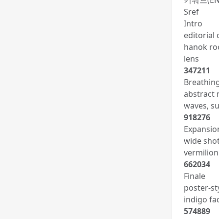
키워드(EN
Sref
Intro
editorial
hanok roo
lens
347211
Breathin
abstract 
waves, su
918276
Expansio
wide sho
vermilion
662034
Finale
poster-st
indigo fa
574889