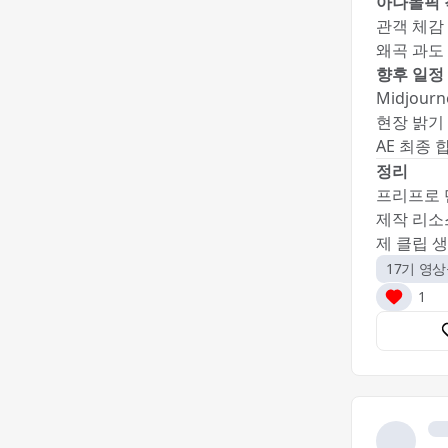
아나몰픽 
관객 체감
왜곡 과도 
향후 일정
Midjourn
현장 밝기 
AE 최종 
정리
프리프로
제작 리소
제 클립 생
17기 영
1