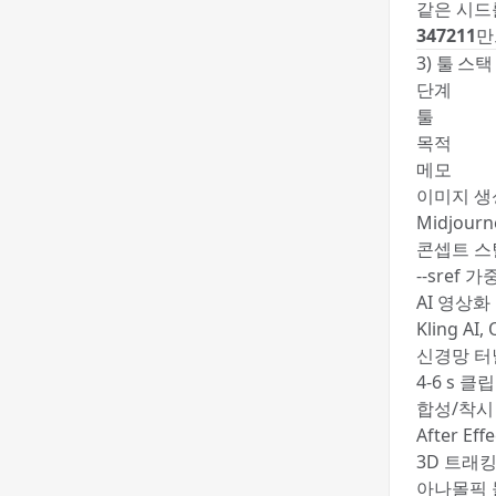
같은 시드를
347211
만
3) 툴 스택
단계
툴
목적
메모
이미지 생
Midjourn
콘셉트 스
--sref 
AI 영상화
Kling AI,
신경망 터널
4-6 s 클
합성/착시
After Eff
3D 트래킹·
아나몰픽 