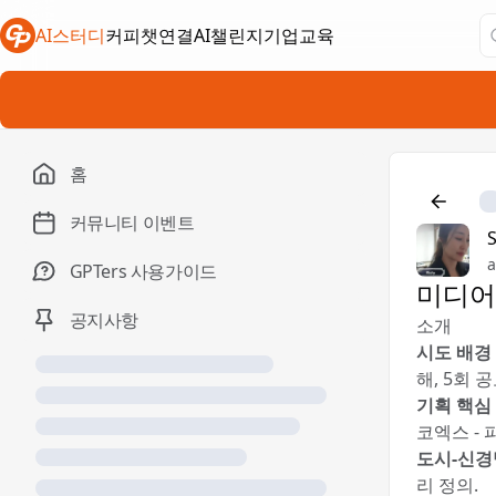
AI스터디
커피챗연결
AI챌린지
기업교육
새 탭에서 열림
새 탭에서 열림
새 탭에서 열림
홈
커뮤니티 이벤트
a
GPTers 사용가이드
미디어아
공지사항
소개
시도 배경
해, 5회
기획 핵심
코엑스 -
도시-신경
리 정의.