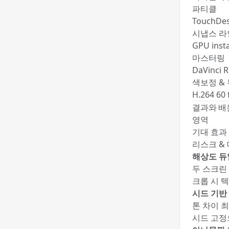
파티클
TouchDes
시냅스 라
GPU inst
마스터링
DaVinci R
색보정 &
H.264 60 
결과와 배
영역
기대 효과
리스크 &
해상도 듀
두 스크린
크롭 시 텍
시드 기반
톤 차이 
시드 고정으