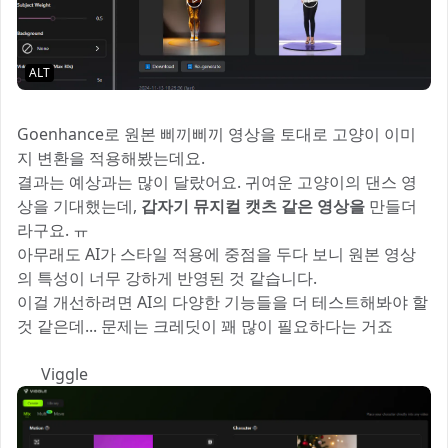
ALT
Goenhance로 원본 삐끼삐끼 영상을 토대로 고양이 이미
지 변환을 적용해봤는데요.
결과는 예상과는 많이 달랐어요. 귀여운 고양이의 댄스 영
상을 기대했는데,
갑자기 뮤지컬 캣츠 같은 영상을
만들더
라구요. ㅠ
아무래도 AI가 스타일 적용에 중점을 두다 보니 원본 영상
의 특성이 너무 강하게 반영된 것 같습니다.
이걸 개선하려면 AI의 다양한 기능들을 더 테스트해봐야 할
것 같은데... 문제는 크레딧이 꽤 많이 필요하다는 거죠 😅
2️⃣ Viggle