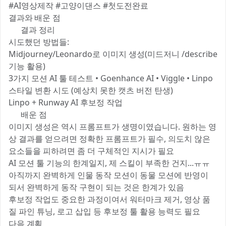
#AI영상제작 #고양이댄스 #첫도전완료
결과와 배운 점
💡 결과 정리
시도했던 방법들:
Midjourney/Leonardo로 이미지 생성(미드저니 /describe
기능 활용)
3가지 모션 AI 툴 테스트 • Goenhance AI • Viggle • Linpo
스타일 변환 시도 (예상치 못한 캣츠 버전 탄생)
Linpo + Runway AI 후보정 작업
📝 배운 점
이미지 생성은 역시 프롬프트가 생명이였습니다. 원하는 영
상 결과를 얻으려면 정확한 프롬프트가 필수, 의도치 않은
요소들을 피하려면 좀 더 구체적인 지시가 필요
AI 모션 툴 기능의 한계일지, 제 스킬이 부족한 건지...ㅠㅠ
아직까지 완벽하게 인물 동작 모션이 동물 모션에 반영이
되서 완벽하게 동작 구현이 되는 것은 한계가 있음
후보정 작업도 중요한 과정이여서 워터마크 제거, 영상 품
질 파인 튜닝, 로고 삽입 등 후보정 툴 활용 능력도 필요
다음 계획