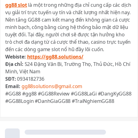
gg88 slot
là một trong những địa chỉ cung cấp các dịch
vụ giải trí trực tuyến uy tín và chất lượng nhất hiện nay.
Nền tảng GG88 cam kết mang đến không gian cá cược
minh bạch, công bằng cùng hệ thống bảo mật dữ liệu
tuyệt đối. Tại đây, người chơi sẽ được tận hưởng kho
trò chơi đa dạng từ cá cược thể thao, casino trực tuyến
đến các dòng game slot nổ hũ đầy lôi cuốn.
Webiste:
https://gg88.solutions/
Địa chỉ:
524 Đặng Văn Bi, Trường Thọ, Thủ Đức, Hồ Chí
Minh, Việt Nam
SĐT:
0934182736
Email:
gg88solutions@gmail.com
#GG88 #gg88 #GG88Review #GG88LaGi #DangKyGG88
#GG88Login #DanhGiaGG88 #TraiNghiemGG88