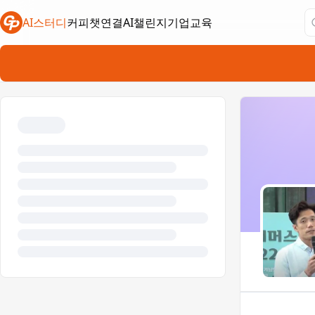
AI스터디
커피챗연결
AI챌린지
기업교육
새 탭에서 열림
새 탭에서 열림
새 탭에서 열림