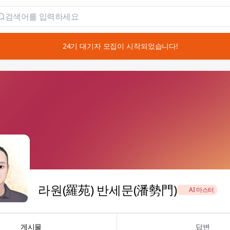
📣 24기 대기자 모집이 시작되었습니다!
라원(羅苑) 반세문(潘勢門)
🏅 AI 마스터
게시물
답변