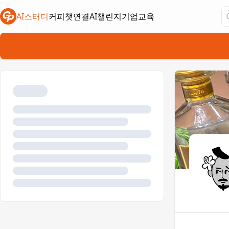
AI스터디
커피챗연결
AI챌린지
기업교육
새 탭에서 열림
새 탭에서 열림
새 탭에서 열림