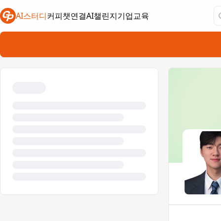
AI스터디
커피챗연결
AI챌린지
기업교육
새 탭에서 열림
새 탭에서 열림
새 탭에서 열림