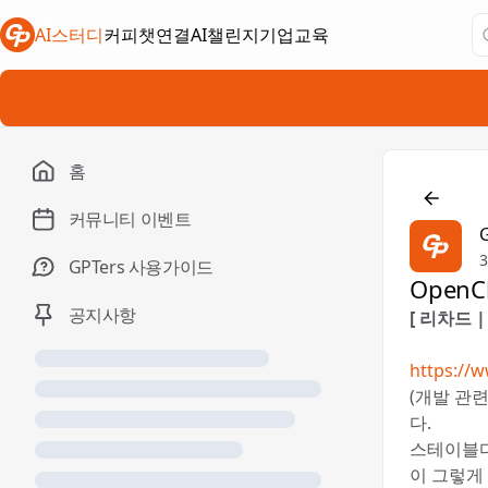
AI스터디
커피챗연결
AI챌린지
기업교육
새 탭에서 열림
새 탭에서 열림
새 탭에서 열림
홈

커뮤니티 이벤트
GPTers 사용가이드
OpenC
공지사항
[ 리차드 | X
https://w
(개발 관련
다.
스테이블디
이 그렇게