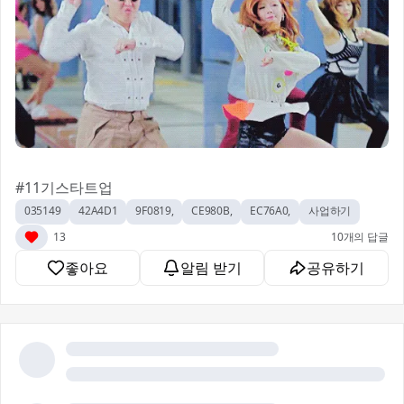
#11기스타트업
035149
42A4D1
9F0819,
CE980B,
EC76A0,
사업하기
13
10개의 답글
좋아요
알림 받기
공유하기