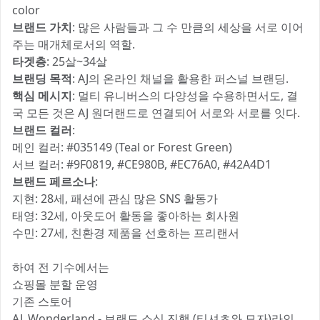
color
브랜드 가치
: 많은 사람들과 그 수 만큼의 세상을 서로 이어
주는 매개체로서의 역할.
타겟층
: 25살~34살
브랜딩 목적
: AJ의 온라인 채널을 활용한 퍼스널 브랜딩.
핵심 메시지
: 멀티 유니버스의 다양성을 수용하면서도, 결
국 모든 것은 AJ 원더랜드로 연결되어 서로와 서로를 잇다.
브랜드 컬러
:
메인 컬러: #035149 (Teal or Forest Green)
서브 컬러: #9F0819, #CE980B, #EC76A0, #42A4D1
브랜드 페르소나
:
지현: 28세, 패션에 관심 많은 SNS 활동가
태영: 32세, 아웃도어 활동을 좋아하는 회사원
수민: 27세, 친환경 제품을 선호하는 프리랜서
하여 전 기수에서는
쇼핑몰 분할 운영
기존 스토어
AJ_Wonderland - 브랜드 소싱 진행 (티셔츠와 모자)라인