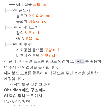
│ └── GPT 실습
노트.md
├── 20_글쓰기
│ ├── 블로그
아이디어.md
│ └── 글쓰기
템플릿.md
├── 30_시니어교육
│ ├── 강의
노트.md
│ └── QnA
모음.md
├── 40_아이디어
│ ├── 사회공헌 플랫폼
구상.md
│ └── 비즈니스 모델
메모.md
각 폴더마다 관련 노트를 링크로 연결하고,
를 활용하
#태그
여 주제 간 연결성을 유지합니다.
대시보드 노트
를 활용하여 매일 또는 주간 점검을 진행할
예정입니다.
🛠 사용한 도구 및 참고 화면
Obsidian 메인 구조 예시
AI 학습 정리 노트 예시
(예시용 이미지)