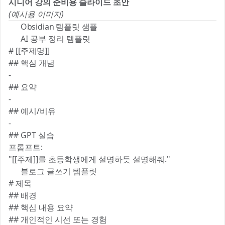
시니어 강의 준비용 슬라이드 초안
(예시용 이미지)
🧾 Obsidian 템플릿 샘플
📘 AI 공부 정리 템플릿
# [[주제명]]
## 핵심 개념
-
## 요약
-
## 예시/비유
-
## GPT 실습
프롬프트:
"[[주제]]를 초등학생에게 설명하듯 설명해줘."
📝 블로그 글쓰기 템플릿
# 제목
## 배경
## 핵심 내용 요약
## 개인적인 시선 또는 경험