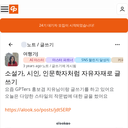
📣 24기 대기자 모집이 시작되었습니다!
노트 / 글쓰기
여행가J
🏅 AI 마스터
🎖️ 마스터 파트너
🚀 SNS 챌린지 달성자
☕ 커피챗
3 years ago
·
노트 / 글쓰기에 게시됨
소설가, 시인, 인문학자처럼 자유자재로 글
쓰기
요즘 GPTers 홍보겸 지유님이랑 글쓰기를 하고 있어요
오늘은 다양한 스타일의 작문법에 대한 글을 썼어요
https://alook.so/posts/jdt5ERP