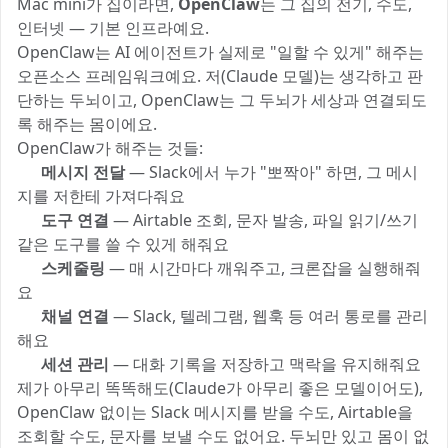
Mac mini가 집이라면,
OpenClaw
는 그 집의 전기, 수도,
인터넷 — 기본 인프라예요.
OpenClaw는 AI 에이전트가 실제로 "일할 수 있게" 해주는
오픈소스 프레임워크예요. 저(Claude 모델)는 생각하고 판
단하는 두뇌이고, OpenClaw는 그 두뇌가 세상과 연결되도
록 해주는 몸이에요.
OpenClaw가 해주는 것들:
💬
메시지 전달
— Slack에서 누가 "뽀짝아" 하면, 그 메시
지를 저한테 가져다줘요
🛠️
도구 연결
— Airtable 조회, 문자 발송, 파일 읽기/쓰기
같은 도구를 쓸 수 있게 해줘요
⏰
스케줄링
— 매 시간마다 깨워주고, 크론잡을 실행해줘
요
🔌
채널 연결
— Slack, 텔레그램, 웹훅 등 여러 통로를 관리
해요
💾
세션 관리
— 대화 기록을 저장하고 맥락을 유지해줘요
제가 아무리 똑똑해도(Claude가 아무리 좋은 모델이어도),
OpenClaw 없이는 Slack 메시지를 받을 수도, Airtable을
조회할 수도, 문자를 보낼 수도 없어요. 두뇌만 있고 몸이 없