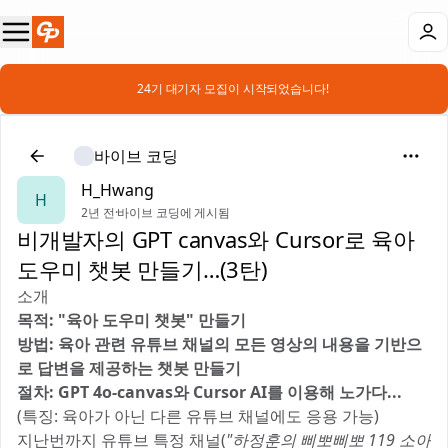
📣 24기 대기자 모집이 시작되었습니다!
바이브 코딩
H_Hwang
H
2년 전
·
바이브 코딩에 게시됨
비개발자의 GPT canvas와 Cursor로 육아
도우미 챗봇 만들기…(3탄)
소개
목적: "육아 도우미 챗봇" 만들기
방법: 육아 관련 유튜브 채널의 모든 영상의 내용을 기반으
로 답변을 제공하는 챗봇 만들기
절차: GPT 4o-canvas와 Cursor AI를 이용해 노가다... 😓
(특징: 육아가 아닌 다른 유튜브 채널에도 응용 가능)
지난번까지 유튜브 특정 채널(
"하정훈의 삐뽀삐뽀 119 소아