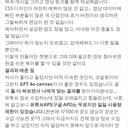
목과 게시일 그리고 영상 링크를 함께 제공해줍니다.
CSS 디자인이 여전히 예쁘지 않은 것 같고... 영상 데이터에
빠진 부분들이 많은 게 단점인데 초기 버전이라 생각하면
그럴싸하게 완성이 된 것 같습니다.
육아하면서 궁금한 점도 정말 많고, 아내랑 의견 충돌도 정
말 많습니다 😭😭😭😭😭
그때마다 뭐가 맞는지 모르겠고, 검색해봐도 다 다른 말들
뿐인데...
이렇게 만들어진 챗봇으로 그때그때 필요한 정보 찾아보면
한결 쉬운 육아를 할 수 있을 것만 같아요 😀
결과와 배운 점
커서가 좋다고 들었지만 아직 미숙한 것인지, 코알못이라
그런지
GPT 4o-canvas
가 더 좋은 경우도 있었습니다. 결
국
둘 다 써보면서 나에게 맞는 결과를
찾아가야겠네요...
유튜브 정보 수집하는데 정말 오래걸리고 힘들었는데, 나중
에 알고보니
유튜브API(구글 API)는 무료지만 일일 사용량
제한이 있었습니다
.(
한번에 약 500개 정도 영상의 정보만
수집 가능한 듯??
) 그래서 지금까지도 전체 영상 정보 수집
을 하고 싶었지만 아직 달성하지 못해서 앞으로 데이터 전