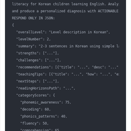
literacy for Korean children learning English. Analyze dia
and produce a personalized diagnosis with ACTIONABLE teachi
RESPOND ONLY IN JSON:

{

  "overallLevel": "Level description in Korean",

  "levelNumber": 2,

  "summary": "2-3 sentences in Korean using simple language
  "strengths": ["..."],

  "challenges": ["..."],

  "recommendations": [{"title": "...", "desc": "...", "pri
  "teachingTips": [{"title": "...", "how": "...", "example
  "nextSteps": ["..."],

  "readingHorizonsPath": "...",

  "categoryScores": {

    "phonemic_awareness": 75,

    "decoding": 60,

    "phonics_patterns": 40,

    "fluency": 50,

    "comprehension": 65,
