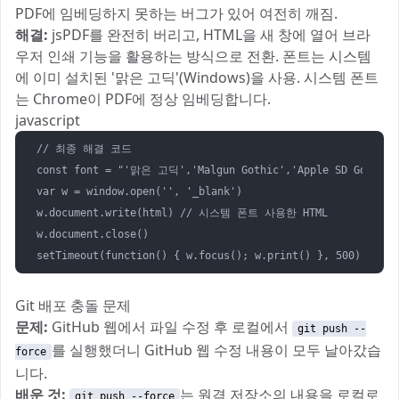
PDF에 임베딩하지 못하는 버그가 있어 여전히 깨짐.
해결:
jsPDF를 완전히 버리고, HTML을 새 창에 열어 브라
우저 인쇄 기능을 활용하는 방식으로 전환. 폰트는 시스템
에 이미 설치된 '맑은 고딕'(Windows)을 사용. 시스템 폰트
는 Chrome이 PDF에 정상 임베딩합니다.
javascript
// 최종 해결 코드

const font = "'맑은 고딕','Malgun Gothic','Apple SD Gothic N
var w = window.open('', '_blank')

w.document.write(html) // 시스템 폰트 사용한 HTML

w.document.close()

setTimeout(function() { w.focus(); w.print() }, 500)
Git 배포 충돌 문제
문제:
GitHub 웹에서 파일 수정 후 로컬에서
git push --
를 실행했더니 GitHub 웹 수정 내용이 모두 날아갔습
force
니다.
배운 것:
는 원격 저장소의 내용을 로컬로
git push --force