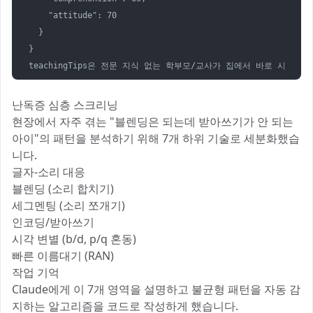
    "attitude": 70

  }

}

teachingTips은 전문 지식 없는 학부모/교사가 집에서 바로 시도할 
난독증 심층 스크리닝
현장에서 자주 겪는 "블렌딩은 되는데 받아쓰기가 안 되는
아이"의 패턴을 분석하기 위해 7개 하위 기술로 세분화했습
니다.
글자-소리 대응
블렌딩 (소리 합치기)
세그멘팅 (소리 쪼개기)
인코딩/받아쓰기
시각 변별 (b/d, p/q 혼동)
빠른 이름대기 (RAN)
작업 기억
Claude에게 이 7개 영역을 설명하고 불균형 패턴을 자동 감
지하는 알고리즘을 코드로 작성하게 했습니다.