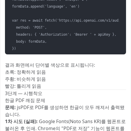
formData.append('language', 'en')

var res = await fetch('https://api.openai.com/v1/audio/tra
  method: 'POST',

  headers: { 'Authorization': 'Bearer ' + apiKey },

  body: formData,

})
결과 화면에서 단어별 색상으로 표시됩니다:
초록: 정확하게 읽음
주황: 비슷하게 읽음
빨강: 틀리게 읽음
3단계 — 시행착오
한글 PDF 깨짐 문제
문제:
jsPDF로 PDF를 생성하면 한글이 모두 깨져서 출력됐
습니다.
1차 시도 (실패):
Google Fonts(Noto Sans KR)를 웹폰트로
불러온 후 인쇄. Chrome의 "PDF로 저장" 기능이 웹폰트를