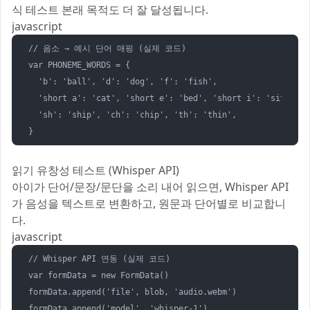
식 테스트 본래 목적도 더 잘 달성됩니다.
javascript
// 음소 → 예시 단어 매핑 (실제 코드)

var PHONEME_WORDS = {

  'b': 'ball', 'd': 'dog', 'f': 'fish',

  'short a': 'cat', 'short e': 'bed', 'short i': 'sit',

  'sh': 'ship', 'ch': 'chip', 'th': 'thin',

}
읽기 유창성 테스트 (Whisper API)
아이가 단어/문장/문단을 소리 내어 읽으면, Whisper API
가 음성을 텍스트로 변환하고, 원문과 단어별로 비교합니
다.
javascript
// Whisper API 연동 (실제 코드)

var formData = new FormData()

formData.append('file', blob, 'audio.webm')

formData.append('model', 'whisper-1')
