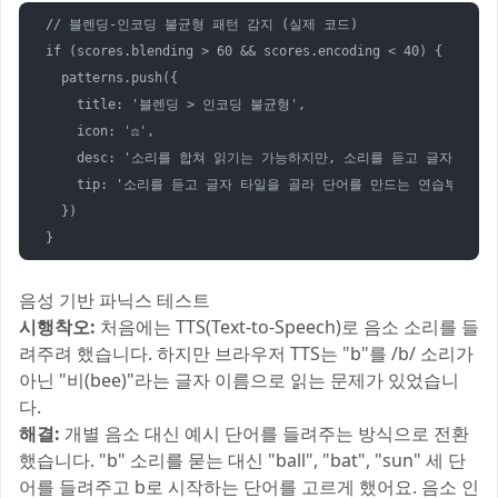
// 블렌딩-인코딩 불균형 패턴 감지 (실제 코드)

if (scores.blending > 60 && scores.encoding < 40) {

  patterns.push({

    title: '블렌딩 > 인코딩 불균형',

    icon: '⚖️',

    desc: '소리를 합쳐 읽기는 가능하지만, 소리를 듣고 글자로 쓰기
    tip: '소리를 듣고 글자 타일을 골라 단어를 만드는 연습부터 시작
  })

}
음성 기반 파닉스 테스트
시행착오:
처음에는 TTS(Text-to-Speech)로 음소 소리를 들
려주려 했습니다. 하지만 브라우저 TTS는 "b"를 /b/ 소리가
아닌 "비(bee)"라는 글자 이름으로 읽는 문제가 있었습니
다.
해결:
개별 음소 대신 예시 단어를 들려주는 방식으로 전환
했습니다. "b" 소리를 묻는 대신 "ball", "bat", "sun" 세 단
어를 들려주고 b로 시작하는 단어를 고르게 했어요. 음소 인