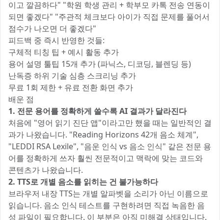
이고 깔끔하다" "학원 학생 관리 + 학부모 카톡 전송 연동이
되면 좋겠다" "주관적 체크보다 아이가 직접 문제를 풀어서
점수가 나오면 더 좋겠다"
피드백 중 즉시 반영한 것들:
구체적 티칭 팁 + 예시 활동 추가
용어 설명 툴팁 15개 추가 (파닉스, 디코딩, 블렌딩 등)
난독증 하위 기술 심층 스크리닝 추가
무료 1회 제한 + 유료 전환 화면 추가
배운 점
1. 전문 용어를 정확하게 쓸수록 AI 결과가 달라진다
처음에 "영어 읽기 진단 앱"이라고만 했을 때는 일반적인 결
과가 나왔습니다. "Reading Horizons 42개 음소 체계",
"LEDDI RSA Lexile", "음운 인식 vs 음소 인식" 같은 전문 용
어를 정확하게 쓰자 훨씬 전문적이고 맥락에 맞는 코드와
콘텐츠가 나왔습니다.
2. TTS로 개별 음소를 읽히는 건 불가능하다
브라우저 내장 TTS는 개별 알파벳을 소리가 아닌 이름으로
읽습니다. 음소 인식 테스트를 구현하려면 직접 녹음한 음
성 파일이 필요합니다. 이 부분은 아직 미해결 상태입니다.