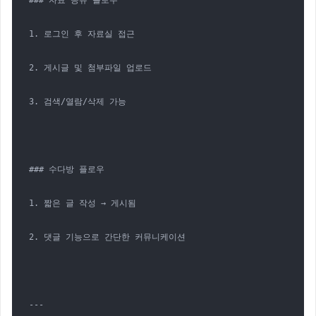
### 자료 공유 플로우

1. 로그인 후 자료실 접근

2. 게시글 및 첨부파일 업로드

3. 검색/열람/삭제 가능

### 수다방 플로우

1. 짧은 글 작성 → 게시됨

2. 댓글 기능으로 간단한 커뮤니케이션

---
