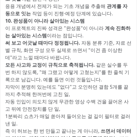
응용 개념에서 전제가 되는 기초 개념을 추출해
관계를 자
동으로 잇는
작업 등이 진행·예정 단계에 있습니다.
10. 완성품이 아니라 살아있는 시스템
이 프로젝트의 진짜 성격은 "완성품"이 아니라
계속 진화하
는 살아있는 시스템
이라는 점입니다.
써 보고 어긋날 때마다 정정됩니다.
자동 분류 기준, 자료 선
별 규칙, 화면 구성 모두 실제로 쓰면서 "이건 좀 이상한
데"라고 느낄 때마다 바뀝니다.
모든 사고와 교정이 규칙으로 축적됩니다.
같은 실수를 두
번 하지 않도록, "왜 그랬고 어떻게 고쳤는지"를 한 줄씩 기
록으로 남깁니다. 예를 들면 이런 것들입니다.
자막이 분명히 있는데도 "없다"고 오인하던 결함 5개를 끝
까지 추적해 한꺼번에 고친 일,
자동 인입이 의도치 않게 무관한 영상 수백 건을 끌어온 사
고 뒤에 안전장치를 단 일,
1분짜리 쇼츠가 매일 쏟아져 들어오는 걸 길이 필터로 걸러
낸 일.
즉 이 허브는 한 번 만들고 끝나는 게 아니라,
쓰면서 데이터