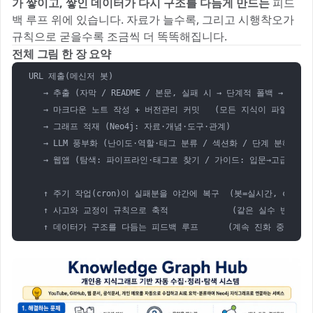
가 쌓이고, 쌓인 데이터가 다시 구조를 다듬게 만드는
피드
백 루프 위에 있습니다. 자료가 늘수록, 그리고 시행착오가
규칙으로 굳을수록 조금씩 더 똑똑해집니다.
전체 그림 한 장 요약
URL 제출(메신저 봇)

   → 추출 (자막 / README / 본문, 실패 시 → 단계적 폴백 → 최후엔
   → 마크다운 노트 작성 + 버전관리 커밋   (모든 지식이 파일로 보존
   → 그래프 적재 (Neo4j: 자료·개념·도구·관계)

   → LLM 풍부화 (난이도·역할·태그 분류 / 섹션화 / 단계 분해 / 평
   → 웹앱 (탐색: 파이프라인·태그로 찾기 / 가이드: 입문→고급 읽는 
   ↑ 주기 작업(cron)이 실패분을 야간에 복구  (봇=실시간, cron=안
   ↑ 사고와 교정이 규칙으로 축적             (같은 실수 반복 금지