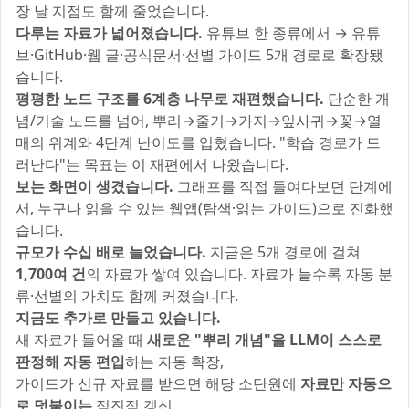
장 날 지점도 함께 줄었습니다.
다루는 자료가 넓어졌습니다.
유튜브 한 종류에서 → 유튜
브·GitHub·웹 글·공식문서·선별 가이드 5개 경로로 확장됐
습니다.
평평한 노드 구조를 6계층 나무로 재편했습니다.
단순한 개
념/기술 노드를 넘어, 뿌리→줄기→가지→잎사귀→꽃→열
매의 위계와 4단계 난이도를 입혔습니다. "학습 경로가 드
러난다"는 목표는 이 재편에서 나왔습니다.
보는 화면이 생겼습니다.
그래프를 직접 들여다보던 단계에
서, 누구나 읽을 수 있는 웹앱(탐색·읽는 가이드)으로 진화했
습니다.
규모가 수십 배로 늘었습니다.
지금은 5개 경로에 걸쳐
1,700여 건
의 자료가 쌓여 있습니다. 자료가 늘수록 자동 분
류·선별의 가치도 함께 커졌습니다.
지금도 추가로 만들고 있습니다.
새 자료가 들어올 때
새로운 "뿌리 개념"을 LLM이 스스로
판정해 자동 편입
하는 자동 확장,
가이드가 신규 자료를 받으면 해당 소단원에
자료만 자동으
로 덧붙이는
점진적 갱신,