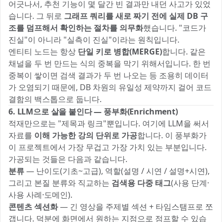
어긋나서, 추천 기능이 몇 달간 빈 결과만 내던 사고가 있었
습니다. 그 뒤로
그래프 쿼리를 새로 짜기 전에 실제 DB 구
조를 덤프해서 확인하는 절차를 의무화
했습니다. "코드가
진실"이 아니라 "실측이 진실"이라는 원칙입니다.
엔티티 노드는 항상
단일 키로 병합(MERGE)
합니다. 같은
채널을 두 번 만드는 식의 중복을 막기 위해서입니다. 한 번
중복이 쌓이면 검색 결과가 두 번 나오는 등 조용히 데이터
가 오염되기 때문에, DB 차원의 유일성 제약까지 걸어 코드
결함의 백스톱으로 둡니다.
6. LLM으로 살을 붙인다 — 풍부화(Enrichment)
적재만으로는 "제목과 링크"뿐입니다. 여기에 LLM을 써서
자료를
이해 가능한 강의 단위로 가공
합니다. 이 풍부화가
이 프로젝트에서 가장 무겁고 가장 가치 있는 부분입니다.
가공되는 것들은 다음과 같습니다.
분류
— 난이도(기초~고급), 역할(설명 / 시연 / 설명+시연),
그리고 본질 분류와 직교하는
검색용 다중 태그
(사용 단계·
사용 사례·도메인).
콘텐츠 섹션화
— 긴 영상을 주제별 섹션 + 타임스탬프로 쪼
갭니다. 덕분에 화면에서 원하는 지점으로 점프할 수 있습