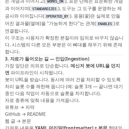
는 개념과 이어지고(
), 표준 단체는 표준화한 개념
WORKS_ON
과 이어지며(
), 도구는 그 도구를 운영하는 제
STANDARDIZES
공사와 이어집니다(
). 응용(꽃)은 실제로 만들
OPERATED_BY
어진 결과물(열매)을 "가능하게 한다"는 관계(
)로
ENABLES
연결됩니다.
이 구조는 사용자가 확정한 본질이라 임의로 바꾸지 않습니
다. 시스템의 다른 모든 부분은 이 뼈대를 채우기 위해 존재
합니다.
3. 자료가 들어오는 길 — 인입(Ingestion)
가장 앞단은 의외로 단순합니다.
메신저 봇에 URL을 던지
면
파이프라인이 시작됩니다.
봇이 URL을 받습니다. 동시에 여러 건을 처리할 수 있도록
처리 슬롯 수를 제한해 둡니다 (예: 슬롯 3개 — 끝나면 대기
중인 다음 작업이 자동으로 슬롯을 차지합니다).
자료 종류에 맞춰 내용을 가져옵니다.
유튜브 → 자막
GitHub → README
웹 글 → 본문
가져온 내용을
YAML 머리말(frontmatter) + 본문
형태의