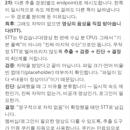
2차
: 다른 추출 경로(별도 endpoint)로 재시도합니다. 한쪽
이 일시적으로 속도 제한에 걸려도 다른 쪽이 살려냅니다
— 두 경로를 분리해 둔 이유입니다.
최후
: 그래도 자막이 없으면
영상의 음성을 직접 받아씁니
다(STT).
STT는 무겁습니다(영상 한 편에 수십 분 CPU). 그래서 "기
본 폴백"이 아니라 "진짜 마지막 수단"으로만 돕니다. 무작
정 STT로 떨어뜨리지 않도록
추출 → 검증 → 진단 → 결정
의 4단계를 거칩니다.
검증
: 자막을 받았다고 끝이 아닙니다. 파일 크기·언어 비율·
빈 껍데기(placeholder) 여부까지 확인합니다. "파일이 있
다 ≠ 내용이 정상이다"이기 때문입니다.
진단
: 실패했을 때 그 이유를 분류합니다 — 일시적 속도 제
한인가, 진짜 자막이 없는가, 비공개 영상인가, 로그인이 필
요한가.
결정
: "영구적으로 자막 없음"이 확정됐을 때만 STT로 넘깁
니다.
멤버십/로그인이 필요한 영상도 다룰 수 있도록, 추출 도구
가 인증 쿠키를 자동으로 사용합니다. 쿠키는 만료되므로