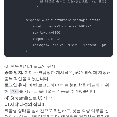
            5. 1번 댓글은 순수한 감탄/칭찬으로, 2번 댓글은 
            """

        response = self.anthropic.messages.create(

            model="claude-3-sonnet-20240229",

            max_tokens=3000,

            temperature=0.2,

            messages=[{"role": "user", "content": prompt}]

        )
(3) 중복 방지와 로그인 유지
중복 방지:
이미 스크랩핑한 게시글은 JSON 파일에 저장해
중복 작업을 피했습니다.
로그인 유지:
매번 로그인해야 하는 불편함을 해결하기 위
해
를 저장 및 불러오는 기능을 추가했습니다.
쿠키
(4) Streamlit으로 UI 제작
UI 제작 과정의 삽질(!):
크롤링 상태를 실시간으로 확인하고, 댓글 작성 여부를 선
택할 수 있는 UI를 만들었지만, 데이터를 저장하는 로직에