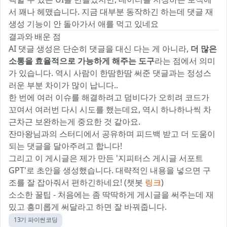
서 꽤나 헤맸습니다. 지금 대부분 동작하긴 하는데 댓글 재
생성 기능이 안 돌아가서 애를 먹고 있네요 😭
결과와 배운 점
AI 댓글 생성은 단순히 댓글을 대신 다는 게 아니라,
더 많은
소통을 효율적으로 가능하게 해주는 도구
라는 점에서 의미
가 있습니다. 역시 사람이 한땀한땀 써준 댓글과는 정성스
러운 부분 차이가 많이 납니다..
한 번에 여러 이슈를 해결하려고 덤비다가 오히려 코드가
꼬여서 여러번 다시 시도를 했는데요, 역시 하나하나씩 차
근차근 보완하는게 중요한 것 같아요.
잔마왕님과의 스터디에서 공유하며 피드백 받고 더 도움이
되는 댓글을 달아주려고 합니다! 🙌
그리고 이 게시글은 제가 만든 '지피터스 게시글 서포트
GPT'로 초안을 생성했습니다. 대략적인 내용을 넣으면 구
조를 잘 잡아줘서 편하긴하네요! (챗봇
링크
)
소소한 꿀팁 - 처음에는 좀 딱딱하게 게시글을 써주는데 재
밌고 흥미롭게 써달라고 하면 잘 바꿔줍니다.
13기 파이썬코딩