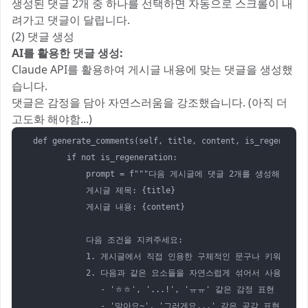
생성된 댓글 2개 중 하나를 선택하면 자동으로 스크롤이 내
려가고 댓글이 달립니다.
(2) 댓글 생성
AI를 활용한 댓글 생성:
Claude API를 활용하여 게시글 내용에 맞는 댓글을 생성했
습니다.
댓글은 감정을 담아 자연스러움을 강조했습니다. (아직 더
고도화 해야함...)
 def generate_comments(self, title, content, is_regenerati
        if not is_regeneration:

            prompt = f"""다음 게시글에 댓글 2개를 생성해주세요.
            게시글 제목: {title}

            게시글 내용: {content}

            다음 조건을 지켜주세요:

            1. 게시글에서 직접 인용한 구체적인 문구나 키워드를 
            2. 다음과 같은 요소들을 자연스럽게 섞어서 사용:

               - 'ㅎㅎ', '...!', 'ㅠㅠ' 같은 감정 표현

               - '맞아요~', '그러게요...' 같은 공감 표현
