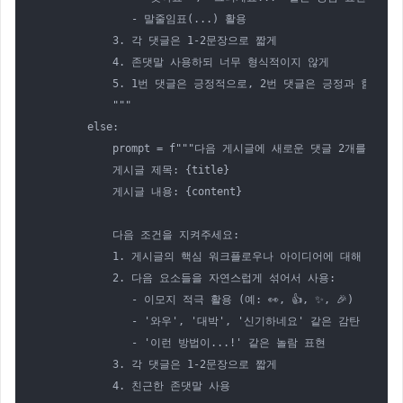
               - 말줄임표(...) 활용

            3. 각 댓글은 1-2문장으로 짧게

            4. 존댓말 사용하되 너무 형식적이지 않게

            5. 1번 댓글은 긍정적으로, 2번 댓글은 긍정과 함께 
            """

        else:

            prompt = f"""다음 게시글에 새로운 댓글 2개를 생성
            게시글 제목: {title}

            게시글 내용: {content}

            다음 조건을 지켜주세요:

            1. 게시글의 핵심 워크플로우나 아이디어에 대해 놀라움
            2. 다음 요소들을 자연스럽게 섞어서 사용:

               - 이모지 적극 활용 (예: 👀, 👍, ✨, 🎉)

               - '와우', '대박', '신기하네요' 같은 감탄 표현

               - '이런 방법이...!' 같은 놀람 표현

            3. 각 댓글은 1-2문장으로 짧게

            4. 친근한 존댓말 사용
