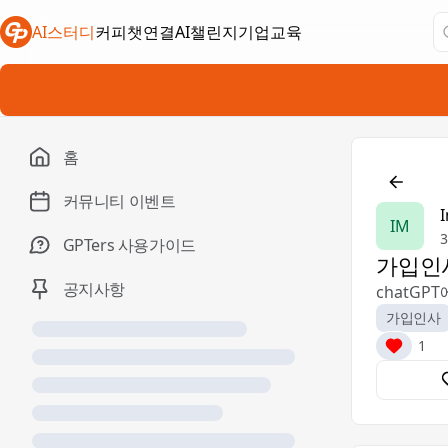
AI스터디
커피챗연결
AI챌린지
기업교육
새 탭에서 열림
새 탭에서 열림
새 탭에서 열림
홈

커뮤니티 이벤트
IM
3
GPTers 사용가이드
가입인
공지사항
chatG
가입인사
1