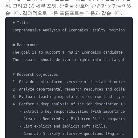
위, 그리고 (2) 세부 포맷, 산출물 선호에 관련한 문항들이었
습니다. 결과적으로 나온 프롬프트는 다음과 같습니다.
# Title

Comprehensive Analysis of Economics Faculty Position (R1/R
# Background

The goal is to support a PhD in Economics candidate (speci
The research should deliver insights into the target schoo
# Research Objectives

1. Provide a structured overview of the target university 
2. Analyze departmental research resources and collaborati
3. Evaluate teaching expectations (course load, typical cl
4. Perform a deep analysis of the job description (JD):  

   - Extract 5 key responsibilities (with importance ranki
   - Create a Required vs. Preferred Skills comparison tabl
   - List explicit and implicit soft skills.  

   - Generate 5 likely interview questions (English, as if