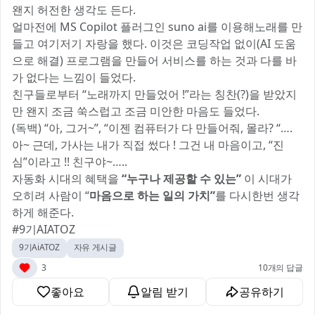
왠지 허전한 생각도 든다.
얼마전에 MS Copilot 플러그인 suno ai를 이용해노래를 만
들고 여기저기 자랑을 했다. 이것은 코딩작업 없이(AI 도움
으로 해결) 프로그램을 만들어 서비스를 하는 것과 다를 바
가 없다는 느낌이 들었다.
친구들로부터 “노래까지 만들었어 !”라는 칭찬(?)을 받았지
만 왠지 조금 쑥스럽고 조금 미안한 마음도 들었다.
(독백) “아, 그거~”, “이젠 컴퓨터가 다 만들어줘, 몰라? “….
아~ 근데, 가사는 내가 직접 썼다 ! 그건 내 마음이고, “진
심”이라고 !! 친구야~…..
자동화 시대의 혜택을
“누구나 제공할 수 있는”
이 시대가
오히려 사람이 “
마음으로 하는 일의 가치”
를 다시한번 생각
하게 해준다.
#9기AIATOZ
9기AiATOZ
자유 게시글
3
10개의 답글
좋아요
알림 받기
공유하기