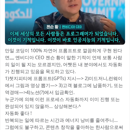
만일 코딩이 100% 자연어 프롬프트로 깔끔하게 구현 된다
면,,,, 엔비디아 CEO 젠슨 황이 말한 기적이 언제 보통 사람
의 일이 될 지는 모르겠지만, 어쨋든 내 분야에서도 자동화
가 진행되고 있음을 목도하고 있다.
1)쳇지피티에 프롬프트(GPTs) 지시—> 2)미드저니,런웨이
에서 그림과 영상 뽑기—> 3)고객 블로그에 납품하기, 또는
역경매—>4)노션(?)에서 입금확인.
누군가에 의해 이런 프로세스 자동화까지 이미 진행 또는
완성되어 있지 않을까… 상상해본다.^
자동화 좋다 !
반복되는 일에 따르는 시간과 에너지 낭비를 줄여주니…
그럼에도 불구하고, 콘텐츠 창작을 좋아하는 한사람으로써