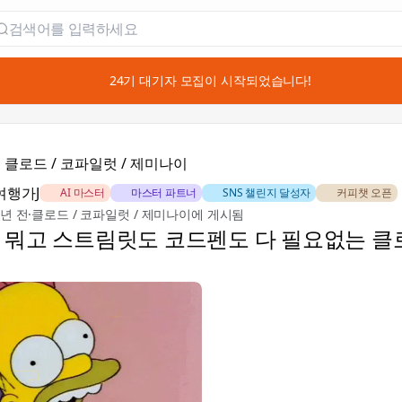
📣 24기 대기자 모집이 시작되었습니다!

클로드 / 코파일럿 / 제미나이
여행가J
🏅 AI 마스터
🎖️ 마스터 파트너
🚀 SNS 챌린지 달성자
☕ 커피챗 오픈
2년 전
·
클로드 / 코파일럿 / 제미나이에 게시됨
 뭐고 스트림릿도 코드펜도 다 필요없는 클