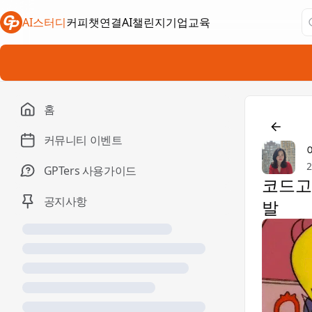
AI스터디
커피챗연결
AI챌린지
기업교육
새 탭에서 열림
새 탭에서 열림
새 탭에서 열림
홈

커뮤니티 이벤트
GPTers 사용가이드
코드고
공지사항
발