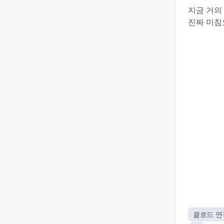
지금 거의
진짜 미침요
클로드 