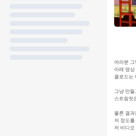
여러분 그
아래 영상
클로드는
그냥 만들
스트림릿은
물론 결과
저 정도를
저 비디오