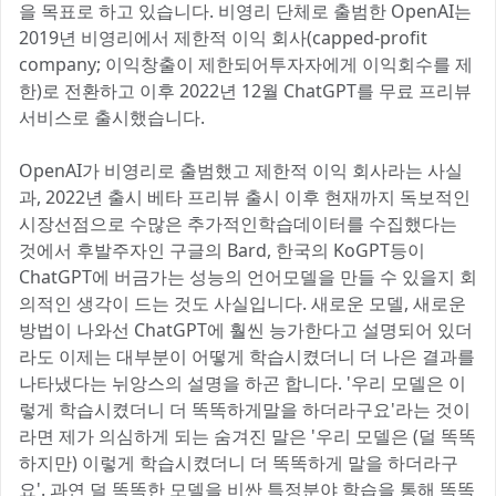
을 목표로 하고 있습니다. 비영리 단체로 출범한 OpenAI는
2019년 비영리에서 제한적 이익 회사(capped-profit
company; 이익창출이 제한되어투자자에게 이익회수를 제
한)로 전환하고 이후 2022년 12월 ChatGPT를 무료 프리뷰
서비스로 출시했습니다.
OpenAI가 비영리로 출범했고 제한적 이익 회사라는 사실
과, 2022년 출시 베타 프리뷰 출시 이후 현재까지 독보적인
시장선점으로 수많은 추가적인학습데이터를 수집했다는
것에서 후발주자인 구글의 Bard, 한국의 KoGPT등이
ChatGPT에 버금가는 성능의 언어모델을 만들 수 있을지 회
의적인 생각이 드는 것도 사실입니다. 새로운 모델, 새로운
방법이 나와선 ChatGPT에 훨씬 능가한다고 설명되어 있더
라도 이제는 대부분이 어떻게 학습시켰더니 더 나은 결과를
나타냈다는 뉘앙스의 설명을 하곤 합니다. '우리 모델은 이
렇게 학습시켰더니 더 똑똑하게말을 하더라구요'라는 것이
라면 제가 의심하게 되는 숨겨진 말은 '우리 모델은 (덜 똑똑
하지만) 이렇게 학습시켰더니 더 똑똑하게 말을 하더라구
요'. 과연 덜 똑똑한 모델을 비싼 특정분야 학습을 통해 똑똑