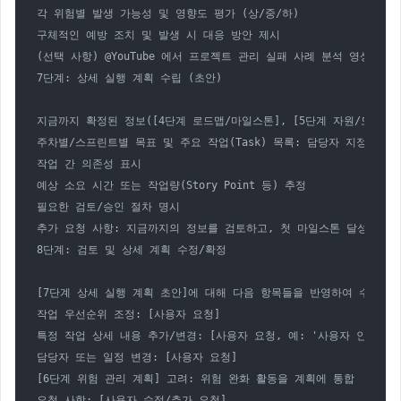
각 위험별 발생 가능성 및 영향도 평가 (상/중/하)

구체적인 예방 조치 및 발생 시 대응 방안 제시

(선택 사항) @YouTube 에서 프로젝트 관리 실패 사례 분석 영상 검색
7단계: 상세 실행 계획 수립 (초안)

지금까지 확정된 정보([4단계 로드맵/마일스톤], [5단계 자원/도구], 
주차별/스프린트별 목표 및 주요 작업(Task) 목록: 담당자 지정(가능하
작업 간 의존성 표시

예상 소요 시간 또는 작업량(Story Point 등) 추정

필요한 검토/승인 절차 명시

추가 요청 사항: 지금까지의 정보를 검토하고, 첫 마일스톤 달성을 위해
8단계: 검토 및 상세 계획 수정/확정

[7단계 상세 실행 계획 초안]에 대해 다음 항목들을 반영하여 수정 및 
작업 우선순위 조정: [사용자 요청]

특정 작업 상세 내용 추가/변경: [사용자 요청, 예: '사용자 인터뷰 방
담당자 또는 일정 변경: [사용자 요청]

[6단계 위험 관리 계획] 고려: 위험 완화 활동을 계획에 통합

요청 사항: [사용자 수정/추가 요청]
