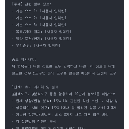
[주제] 관련 필수 정보:

- 기본 요소 1: [사용자 입력란]

- 기본 요소 2: [사용자 입력란]

- 기본 요소 3: [사용자 입력란]

- 목표/기대 결과: [사용자 입력란]

- 제약 조건/한계: [사용자 입력란]

- 우선순위: [사용자 입력란]

중요 지시사항:

위 항목들에 대한 정보를 모두 입력하고 나면, 이 정보에 대해 당신은
필요한 경우 @도구명 등의 도구를 활용할 예정이니 요청에 도구 호출 
1단계: 초기 리서치 및 분석

@검색도구, @분석도구 등을 활용하여 [0단계 정보]를 바탕으로 다음 
- 현재 상황/환경 분석: [주제]와 관련된 최신 트렌드, 시장 상황, 데
- 성공적인 사례 연구: [주제]에서 잘 알려진 성공 사례 3-5개

- 가능한 접근법/방법론: 최소 3가지 서로 다른 접근 방식

- 각 접근법의 장단점 분석

- 이 프로젝트에 적합한 최적의 방향성 제안
