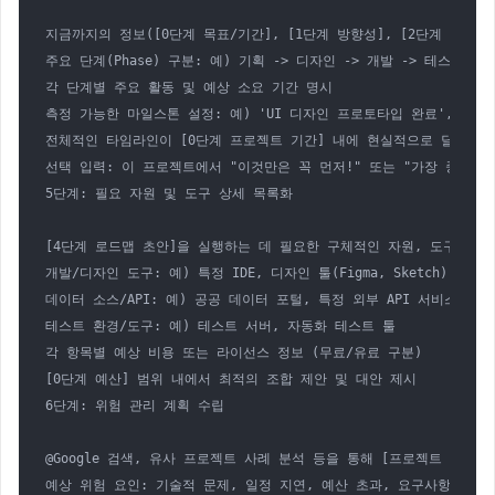
지금까지의 정보([0단계 목표/기간], [1단계 방향성], [2단계 기술/방
주요 단계(Phase) 구분: 예) 기획 -> 디자인 -> 개발 -> 테스트 -> 
각 단계별 주요 활동 및 예상 소요 기간 명시

측정 가능한 마일스톤 설정: 예) 'UI 디자인 프로토타입 완료', '핵심
전체적인 타임라인이 [0단계 프로젝트 기간] 내에 현실적으로 달성 가능
선택 입력: 이 프로젝트에서 "이것만은 꼭 먼저!" 또는 "가장 중요하
5단계: 필요 자원 및 도구 상세 목록화

[4단계 로드맵 초안]을 실행하는 데 필요한 구체적인 자원, 도구, 소프
개발/디자인 도구: 예) 특정 IDE, 디자인 툴(Figma, Sketch), 협업 툴(
데이터 소스/API: 예) 공공 데이터 포털, 특정 외부 API 서비스

테스트 환경/도구: 예) 테스트 서버, 자동화 테스트 툴

각 항목별 예상 비용 또는 라이선스 정보 (무료/유료 구분)

[0단계 예산] 범위 내에서 최적의 조합 제안 및 대안 제시

6단계: 위험 관리 계획 수립

@Google 검색, 유사 프로젝트 사례 분석 등을 통해 [프로젝트 명칭] 진
예상 위험 요인: 기술적 문제, 일정 지연, 예산 초과, 요구사항 변경,