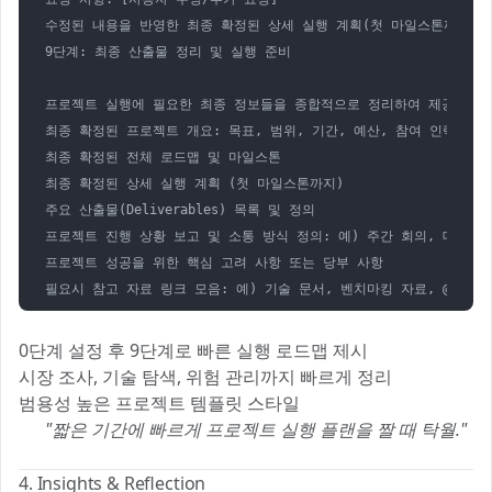
수정된 내용을 반영한 최종 확정된 상세 실행 계획(첫 마일스톤까지) 제
9단계: 최종 산출물 정리 및 실행 준비

프로젝트 실행에 필요한 최종 정보들을 종합적으로 정리하여 제공해 주십
최종 확정된 프로젝트 개요: 목표, 범위, 기간, 예산, 참여 인력 요약

최종 확정된 전체 로드맵 및 마일스톤

최종 확정된 상세 실행 계획 (첫 마일스톤까지)

주요 산출물(Deliverables) 목록 및 정의

프로젝트 진행 상황 보고 및 소통 방식 정의: 예) 주간 회의, 데일리 스
프로젝트 성공을 위한 핵심 고려 사항 또는 당부 사항

필요시 참고 자료 링크 모음: 예) 기술 문서, 벤치마킹 자료, @Google
0단계 설정 후 9단계로 빠른 실행 로드맵 제시
시장 조사, 기술 탐색, 위험 관리까지 빠르게 정리
범용성 높은 프로젝트 템플릿 스타일
➡️
"짧은 기간에 빠르게 프로젝트 실행 플랜을 짤 때 탁월."
⚡
4. Insights & Reflection