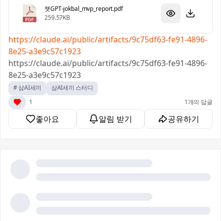
챗GPT-jokbal_mvp_report.pdf
259.57KB
https://claude.ai/public/artifacts/9c75df63-fe91-4896-
8e25-a3e9c57c1923
https://claude.ai/public/artifacts/9c75df63-fe91-4896-
8e25-a3e9c57c1923
# 삼AI세끼
삼AI세끼 스터디
1
1개의 답글
좋아요
알림 받기
공유하기