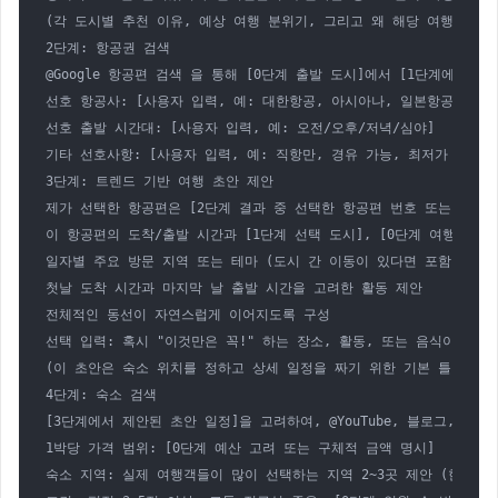
(각 도시별 추천 이유, 예상 여행 분위기, 그리고 왜 해당 여행 기간
2단계: 항공권 검색

@Google 항공편 검색 을 통해 [0단계 출발 도시]에서 [1단계에서
선호 항공사: [사용자 입력, 예: 대한항공, 아시아나, 일본항공 등]

선호 출발 시간대: [사용자 입력, 예: 오전/오후/저녁/심야]

기타 선호사항: [사용자 입력, 예: 직항만, 경유 가능, 최저가 우선 등
3단계: 트렌드 기반 여행 초안 제안

제가 선택한 항공편은 [2단계 결과 중 선택한 항공편 번호 또는 항공편
이 항공편의 도착/출발 시간과 [1단계 선택 도시], [0단계 여행 기간
일자별 주요 방문 지역 또는 테마 (도시 간 이동이 있다면 포함)

첫날 도착 시간과 마지막 날 출발 시간을 고려한 활동 제안

전체적인 동선이 자연스럽게 이어지도록 구성

선택 입력: 혹시 "이것만은 꼭!" 하는 장소, 활동, 또는 음식이 있다
(이 초안은 숙소 위치를 정하고 상세 일정을 짜기 위한 기본 틀입니다.)
4단계: 숙소 검색

[3단계에서 제안된 초안 일정]을 고려하여, @YouTube, 블로그, 여
1박당 가격 범위: [0단계 예산 고려 또는 구체적 금액 명시]

숙소 지역: 실제 여행객들이 많이 선택하는 지역 2~3곳 제안 (한국인 