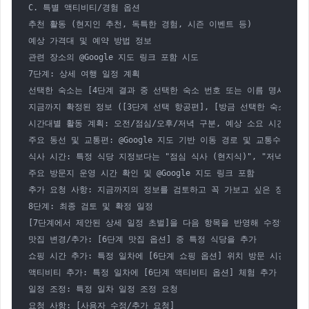
C. 특별 액티비티/경험 옵션

추천 활동 (현지인 추천, 독특한 경험, 시즌 이벤트 등)

예상 가격대 및 예약 방법 정보

관련 장소의 @Google 지도 링크 포함 시도

7단계: 상세 여행 일정 계획

선택한 숙소는 [4단계 결과 중 선택한 숙소 번호 또는 이름 명시]입니다
지금까지 확정된 정보 ([3단계 선택 항공편], [방금 선택한 숙소], [
시간대별 활동 계획: 오전/점심/오후/저녁 구분, 예상 소요 시간(이동+
주요 동선 및 교통편: @Google 지도 기반 이동 경로 및 교통수단 명시
식사 시간: 특정 식당 지정보다는 "점심 식사 (현지식)", "저녁 식사
주요 방문지 운영 시간 확인 및 @Google 지도 링크 포함

추가 요청 사항: 지금까지의 정보를 검토하고 꼭 가보고 싶은 장소나 꼭
8단계: 최종 검토 및 확정 일정

[7단계에서 제안된 상세 일정 초벌]을 다음 항목을 반영해 수정해주세요
맛집 변경/추가: [6단계 맛집 옵션] 중 특정 식당을 추가

쇼핑 시간 추가: 특정 일차에 [6단계 쇼핑 옵션] 위치 방문 시간 추가

액티비티 추가: 특정 일차에 [6단계 액티비티 옵션] 체험 추가

일정 조정: 특정 일차 일정 조정 요청

요청 사항: [사용자 수정/추가 요청]
