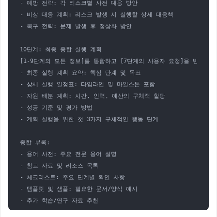
- 예방 전략: 각 리스크별 사전 대응 방안

- 비상 대응 계획: 리스크 발생 시 실행할 상세 대응책

- 복구 전략: 문제 발생 후 정상화 방안

10단계: 최종 종합 실행 계획

[1-9단계의 모든 정보]를 통합하고 [7단계의 사용자 요청]을 반영한 
- 최종 실행 계획 요약: 핵심 단계 및 목표

- 상세 실행 일정표: 타임라인 및 마일스톤 포함

- 자원 배분 계획: 시간, 인력, 예산의 구체적 할당

- 성공 기준 및 평가 방법

- 계획 실행을 위한 첫 3가지 구체적인 행동 단계

종합 부록:

- 용어 사전: 주요 전문 용어 설명

- 참고 자료 및 리소스 목록

- 체크리스트: 주요 단계별 확인 사항

- 템플릿 및 샘플: 필요한 문서/양식 예시

- 추가 학습/연구 자료 추천