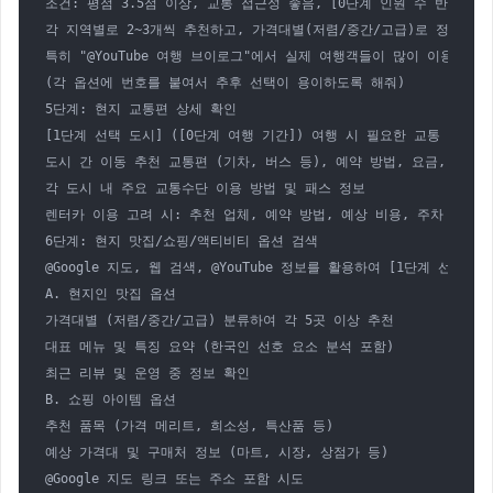
조건: 평점 3.5점 이상, 교통 접근성 좋음, [0단계 인원 수 반영]

각 지역별로 2~3개씩 추천하고, 가격대별(저렴/중간/고급)로 정리하며 
특히 "@YouTube 여행 브이로그"에서 실제 여행객들이 많이 이용하고
(각 옵션에 번호를 붙여서 추후 선택이 용이하도록 해줘)

5단계: 현지 교통편 상세 확인

[1단계 선택 도시] ([0단계 여행 기간]) 여행 시 필요한 교통 정보를 @
도시 간 이동 추천 교통편 (기차, 버스 등), 예약 방법, 요금, 소요 시
각 도시 내 주요 교통수단 이용 방법 및 패스 정보

렌터카 이용 고려 시: 추천 업체, 예약 방법, 예상 비용, 주차 정보, 
6단계: 현지 맛집/쇼핑/액티비티 옵션 검색

@Google 지도, 웹 검색, @YouTube 정보를 활용하여 [1단계 선
A. 현지인 맛집 옵션

가격대별 (저렴/중간/고급) 분류하여 각 5곳 이상 추천

대표 메뉴 및 특징 요약 (한국인 선호 요소 분석 포함)

최근 리뷰 및 운영 중 정보 확인

B. 쇼핑 아이템 옵션

추천 품목 (가격 메리트, 희소성, 특산품 등)

예상 가격대 및 구매처 정보 (마트, 시장, 상점가 등)

@Google 지도 링크 또는 주소 포함 시도
