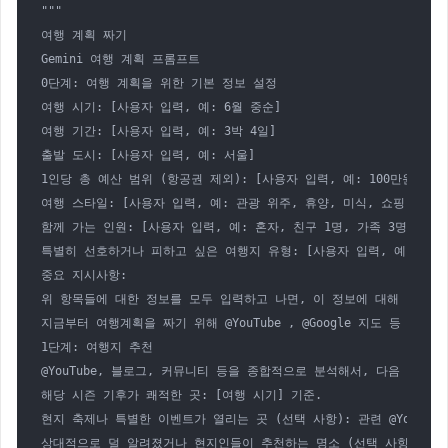
"""

여행 계획 짜기

Gemini 여행 계획 프롬프트

0단계: 여행 계획을 위한 기본 정보 설정

여행 시기: [사용자 입력, 예: 6월 중순]

여행 기간: [사용자 입력, 예: 3박 4일]

출발 도시: [사용자 입력, 예: 서울]

1인당 총 예산 범위 (항공권 제외): [사용자 입력, 예: 100만원 내외]
여행 스타일: [사용자 입력, 예: 관광 위주, 휴양, 미식, 쇼핑, 자연,
함께 가는 인원: [사용자 입력, 예: 혼자, 친구 1명, 가족 3명(성인2,
특별히 선호하거나 피하고 싶은 여행지 유형: [사용자 입력, 예: 대도시
중요 지시사항:

위 항목들에 대한 정보를 모두 입력하고 나면, 이 정보에 대해 당신은
지금부터 여행계획을 짜기 위해 @YouTube , @Google 지도 등 G
1단계: 여행지 추천

@YouTube, 블로그, 커뮤니티 등을 종합적으로 분석해서, 다음 조건에
해당 시즌 기후가 쾌적한 곳: [여행 시기] 기준.

현지 축제나 특별한 이벤트가 열리는 곳 (선택 사항): 관련 @YouTub
상대적으로 덜 알려졌거나 현지인들이 추천하는 명소 (선택 사항): 정보