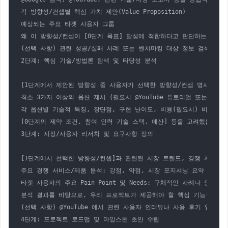
각 방향성/컨셉별 핵심 가치 제안(Value Proposition)

예상되는 주요 타겟 사용자 그룹

왜 이 방향성/컨셉이 [0단계 목표] 달성에 적합하다고 판단하는지에 대한
(선택 사항) 관련 성공/실패 사례 또는 벤치마킹 대상 정보 검색 및 요
2단계: 핵심 기술/방법론 탐색 및 타당성 분석

[1단계에서 제안된 방향성 중 사용자가 선택한 방향성/컨셉 명시]을 구현하
최소 3가지 이상의 옵션 제시 (필요시 @YouTube 튜토리얼 또는 소개 
각 옵션별 기술적 특징, 장단점, 구현 난이도, 비용(필요시) 비교 분석
[0단계의 제약 조건, 참여 인력 기술 스택, 예산] 등을 고려했을 때 
3단계: 시장/사용자 리서치 및 요구사항 정의

[1단계에서 선택한 방향성/컨셉]과 관련된 시장 트렌드, 경쟁 서비스 분석,
주요 경쟁 서비스/제품 분석: 강점, 약점, 시장 포지셔닝 요약

타겟 사용자의 주요 Pain Point 및 Needs: 구체적인 사례나 인용 포
분석 결과를 바탕으로, 우리 프로젝트가 제공해야 할 핵심 기능(Must-hav
(선택 사항) @YouTube 에서 관련 사용자 인터뷰나 사용 후기 영상 검
4단계: 프로젝트 로드맵 및 마일스톤 초안 수립
