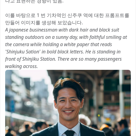
다고 표현하는 경향이 있음.
이를 바탕으로 1 번 기차역인 신주쿠 역에 대한 프롬프트를
만들어 이미지를 생성해 보았습니다.
A japanese businessman with dark hair and black suit
standing outdoors on a sunny day, with faithful smiling at
the camera while holding a white paper that reads
'Shinjuku Sation' in bold black letters. He is standing in
front of Shinjiku Station. There are so many passengers
walking across.