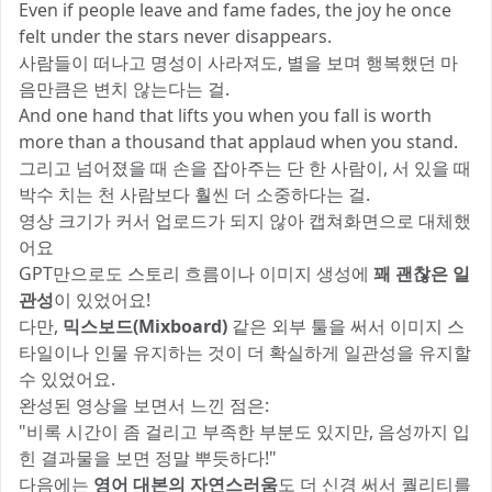
Even if people leave and fame fades, the joy he once
felt under the stars never disappears.
사람들이 떠나고 명성이 사라져도, 별을 보며 행복했던 마
음만큼은 변치 않는다는 걸.
And one hand that lifts you when you fall is worth
more than a thousand that applaud when you stand.
그리고 넘어졌을 때 손을 잡아주는 단 한 사람이, 서 있을 때
박수 치는 천 사람보다 훨씬 더 소중하다는 걸.
영상 크기가 커서 업로드가 되지 않아 캡쳐화면으로 대체했
어요 🙂
GPT만으로도 스토리 흐름이나 이미지 생성에
꽤 괜찮은 일
관성
이 있었어요!
다만,
믹스보드(Mixboard)
같은 외부 툴을 써서 이미지 스
타일이나 인물 유지하는 것이 더 확실하게 일관성을 유지할
수 있었어요.
완성된 영상을 보면서 느낀 점은:
"비록 시간이 좀 걸리고 부족한 부분도 있지만, 음성까지 입
힌 결과물을 보면 정말 뿌듯하다!"
다음에는
영어 대본의 자연스러움
도 더 신경 써서 퀄리티를