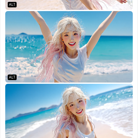
ALT
ALT