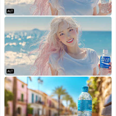
ALT
ALT