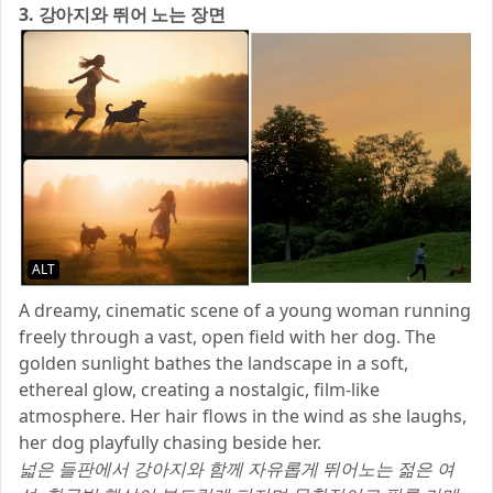
3. 강아지와 뛰어 노는 장면
ALT
A dreamy, cinematic scene of a young woman running
freely through a vast, open field with her dog. The
golden sunlight bathes the landscape in a soft,
ethereal glow, creating a nostalgic, film-like
atmosphere. Her hair flows in the wind as she laughs,
her dog playfully chasing beside her.
넓은 들판에서 강아지와 함께 자유롭게 뛰어노는 젊은 여