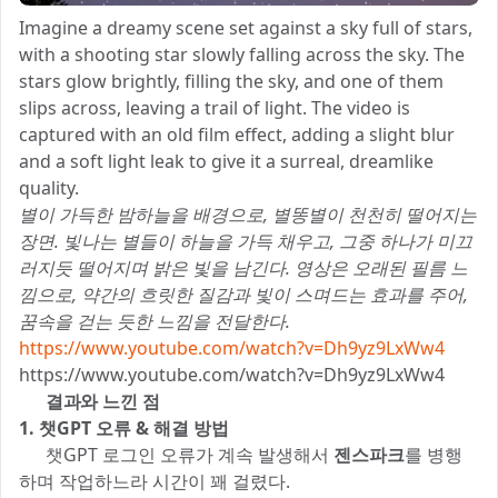
Imagine a dreamy scene set against a sky full of stars,
with a shooting star slowly falling across the sky. The
stars glow brightly, filling the sky, and one of them
slips across, leaving a trail of light. The video is
captured with an old film effect, adding a slight blur
and a soft light leak to give it a surreal, dreamlike
quality.
별이 가득한 밤하늘을 배경으로, 별똥별이 천천히 떨어지는
장면. 빛나는 별들이 하늘을 가득 채우고, 그중 하나가 미끄
러지듯 떨어지며 밝은 빛을 남긴다. 영상은 오래된 필름 느
낌으로, 약간의 흐릿한 질감과 빛이 스며드는 효과를 주어,
꿈속을 걷는 듯한 느낌을 전달한다.
https://www.youtube.com/watch?v=Dh9yz9LxWw4
https://www.youtube.com/watch?v=Dh9yz9LxWw4
4️⃣ 결과와 느낀 점
1. 챗GPT 오류 & 해결 방법
🚨 챗GPT 로그인 오류가 계속 발생해서
젠스파크
를 병행
하며 작업하느라 시간이 꽤 걸렸다.