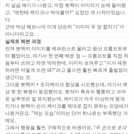
지 실습 얘기가 나왔고, 마침 뽀짝이 이미지가 눈에 들어왔
고, "얘한테 케이크나 먹여볼까?" 싶었던 게 시작이었습니
다.
근데 막상 해보니까 이게 단순히 "이미지 두 장 합치기"가
아니더라고요.
실제로 해본 과정
먼저 뽀짝이 이미지를 레퍼런스로 올리고 원샷 프롬프트부
터 뽑았어요. 여기서 첫 번째 배운 점 — 프롬프트를 직접 처
음부터 쓰려고 하면 막막한데, 이미지 보여주고 "이거 재현
하려면 어떻게 쓰면 돼?"라고 물으면 훨씬 빠르게 출발점이
생긴다는 것.
그다음 뽀짝이 + 조각케이크 합성을 시도했는데, 여기서 예
상 못 한 복병이 등장했어요. 뽀작이 특유의 통통하고 귀여
운 실루엣은 잘 유지됐는데, 케이크가 자꾸 이상하게 뭉개
지거나 뽀짝이 손이 케이크를 제대로 잡지 못하는 모양새가
나왔거든요. "먹는 모습"이라는 단어 하나로는 부족했던 거
예요.
그래서 행동을 훨씬 구체적으로 바꿨어요.
"두 손으로 조각