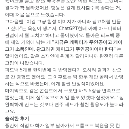
케이크를 들고 한 입 베어무는 순간"
이런 식으로. 그랬더니
결과가 확 달라졌어요. 행동은 길게 묘사할수록 좋다는 거,
이때 처음 몸으로 느꼈습니다.
그다음엔 "이걸 그냥 합성 이미지가 아니라 광고처럼 만들
고 싶다"는 욕심이 생겨서, ChatGPT한테 아예 아트디렉터
관점에서 뭘 고쳐야 하냐고 물어봤어요. 돌아온 피드백 중
에 제일 기억에 남는 게
"지금은 캐릭터가 주인공이고 케이
크가 소품인데, 광고라면 케이크가 주인공이어야 한다"
는
말이었어요. 같은 소재인데 위계가 달라지니까 완전히 다른
그림이 나왔습니다.
피드백 5개를 한꺼번에 다 반영했다가 오히려 결과가 산으
로 간 경험도 했어요. 그 이후로는 딱 한두 개만 골라서 반영
하는 식으로 바꿨는데, 이게 훨씬 안정적이었어요.
마지막으로 같은 콘셉트에서 구도만 바꿔 5장을 연속으로
뽑았는데, 이게 실무적으로 제일 쓸모 있겠다 싶었어요. 1장
완벽하게 만드는 것보다 변주 세트가 훨씬 활용도가 높더라
고요.
솔직한 후기
중간에 작업 대화가 일부 날아가서 프롬프트 복원을 못 한