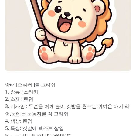
아래 [스티커 ]를 그려줘
1. 종류 : 스티커
2. 소재 : 랜덤
3. 디자인 : 두손을 어깨 높이 깃발을 흔드는 귀여운 아기 악
어,눈에는 눈동자를 꼭 그려줘
4. 색상: 랜덤
5. 특징: 깃발에 텍스트 삽입
5-1. 프린트 [텍스트]: "GPTers"