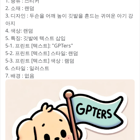
1. 종류 : 스티커
2. 소재 : 랜덤
3. 디자인 : 두손을 어깨 높이 깃발을 흔드는 귀여운 아기 강
아지
4. 색상: 랜덤
5. 특징: 깃발에 텍스트 삽입
5-1. 프린트 [텍스트]: "GPTers"
5-2. 프린트 [텍스트] 스타일: 랜덤
5-3. 프린트 [텍스트] 색상 : 램덤
6. 스타일 : 일러스트
7. 배경 : 없음