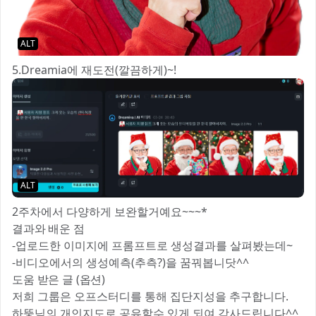
ALT
5.Dreamia에 재도전(깔끔하게)~!
ALT
2주차에서 다양하게 보완할거예요~~~*
결과와 배운 점
-업로드한 이미지에 프롬프트로 생성결과를 살펴봤는데~
-비디오에서의 생성예측(추측?)을 꿈꿔봅니닷^^
도움 받은 글 (옵션)
저희 그룹은 오프스터디를 통해 집단지성을 추구합니다.
하뚱님의 개인지도로 공유할수 있게 되여 감사드립니다^^