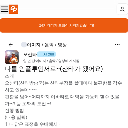
📣 24기 대기자 모집이 시작되었습니다!
이미지 / 음악 / 영상
오산타
🐶 AI 찐친
일 년 전
·
이미지 / 음악 / 영상에 게시됨
나를 인플루언서로~(산타가 됐어요)
소개
오산타(산타방송국)는 산타분장을 할때마다 불편함을 감수
하고 있는데~~~
편함을 넘어~어디까지 아바타로 대역을 가능케 할수 있을
까~?! 왕 초짜의 도전 ~!
진행 방법
(내용 입력)
1.나 닮은 표정을 수배해서~