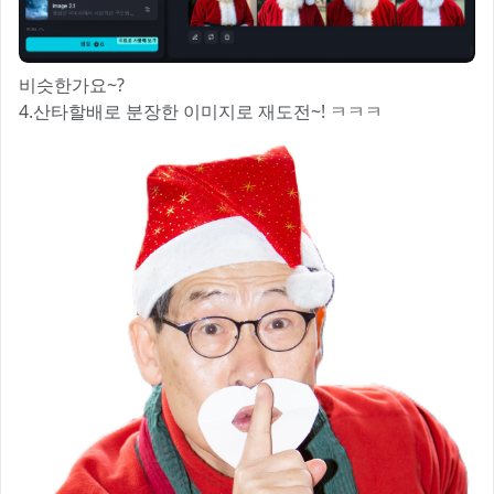
비슷한가요~?
4.산타할배로 분장한 이미지로 재도전~! ㅋㅋㅋ