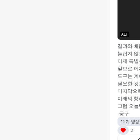
ALT
결과와 배
놀랍지 않
이제 특별
앞으로 이
도구는 계
필요한 것
마지막으로
미래의 창
그럼 오늘
-뭉구💙 
15기 영
2