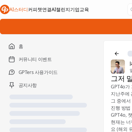
AI스터디
커피챗연결
AI챌린지
기업교육
새 탭에서 열림
새 탭에서 열림
새 탭에서 열림
홈
커뮤니티 이벤트
GPTers 사용가이드
그저 
공지사항
GPT4o가
지난주에 
그 중에서
진행 방법
GPT4o
현재는 너
요 (해외