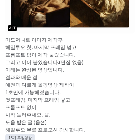
ALT
미드저니로 이미지 제작후
해일루오 첫, 마지막 프레임 넣고
프롬프트 없이 제작 눌렀습니다.
그리고 이어 붙였습니다.(편집 없음)
아래는 완성된 영상입니다.
결과와 배운 점
예전과 다르게 몰핑영상 제작이
1초만에 가능해졌습니다.
첫프레임, 마지막 프레임 넣고
프롬프트 없이
시작 눌러주세요. 끝.
도움 받은 글 (옵션)
해일루오 무료 프로모션 감사합니다.
18기 후킹영상