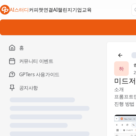
AI스터디
커피챗연결
AI챌린지
기업교육
새 탭에서 열림
새 탭에서 열림
새 탭에서 열림
홈
커뮤니티 이벤트
하
2
GPTers 사용가이드
미드저
공지사항
소개
프롬프트만
진행 방법