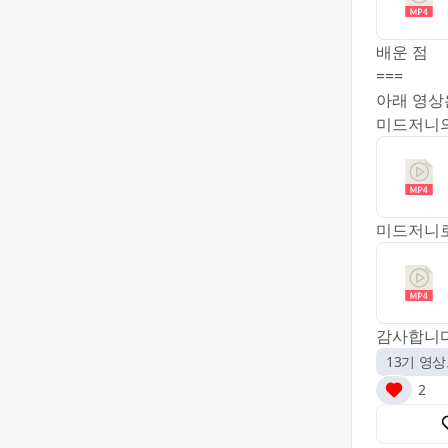
배운 점
‎===
아래 영상
미드저니의
미드저니로
감사합니다
13기 영
2