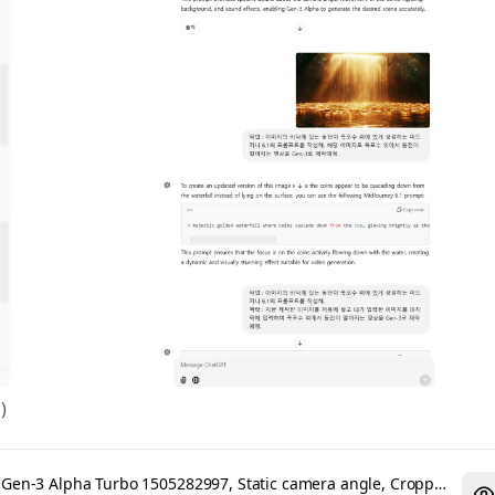
)
Gen-3 Alpha Turbo 1505282997, Static camera angle, Cropped - u559161515, M 5.mp4