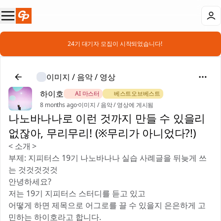
📣 24기 대기자 모집이 시작되었습니다!
이미지 / 음악 / 영상
하이호
🏅 AI 마스터
🏅 베스트오브베스트
8 months ago
·
이미지 / 음악 / 영상에 게시됨
나노바나나로 이런 것까지 만들 수 있을리
없잖아, 무리무리! (※무리가 아니었다?!)
< 소개 >
부제: 지피터스 19기 나노바나나 실습 사례글을 뒤늦게 쓰
는 것것것것것
안녕하세요?
저는 19기 지피터스 스터디를 듣고 있고
어떻게 하면 제목으로 어그로를 끌 수 있을지 은은하게 고
민하는 하이호라고 합니다.