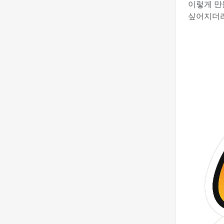
이렇게 만
싶어지더