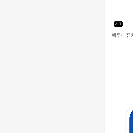
ALT
백투더퓨