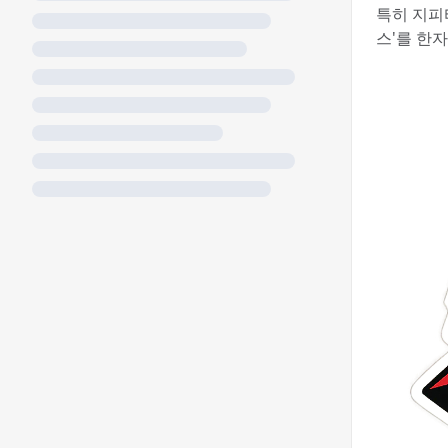
특히 지피
스'를 한