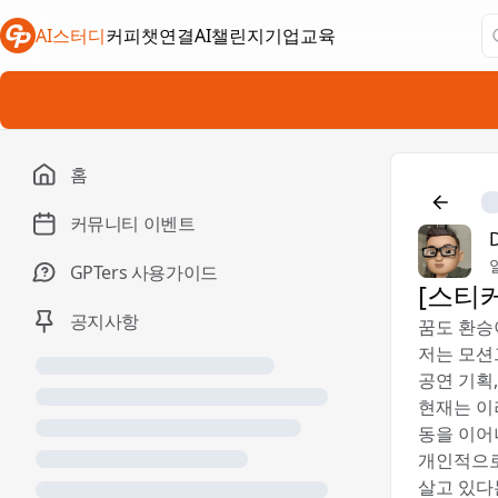
AI스터디
커피챗연결
AI챌린지
기업교육
새 탭에서 열림
새 탭에서 열림
새 탭에서 열림
홈
커뮤니티 이벤트
GPTers 사용가이드
[스티
공지사항
꿈도 환승
저는 모션
공연 기획
현재는 이
동을 이어
개인적으로
살고 있다