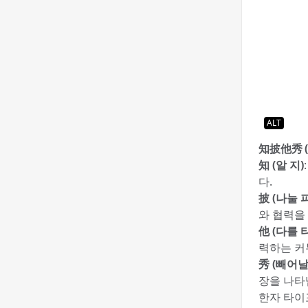
ALT
知披他秀 
知 (알 지)
다.
披 (나눌 피
와 협력을
他 (다를 타
력하는 커
秀 (빼어날
장을 나타
한자 타이