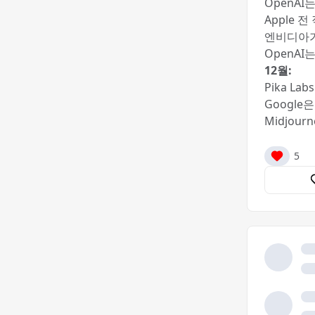
OpenAI는
Apple 
엔비디아가
OpenAI
12월:
Pika La
Google
Midjou
5