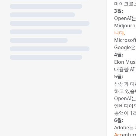
마이크로소프
3월:
OpenA
Midjou
니다.
Microsof
Google
4월:
Elon Mu
대용량 A
5월:
삼성과 다
하고 있습
OpenAI
엔비디아의
총액이 1
6월:
Adobe는
Acc
ent