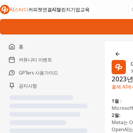
AI스터디
커피챗연결
AI챌린지
기업교육
새 탭에서 열림
새 탭에서 열림
새 탭에서 열림
홈

커뮤니티 이벤트
3
GPTers 사용가이드
2023
공지사항
올해 AI에
1월
:
Micros
2월:
Meta는 
OpenAI