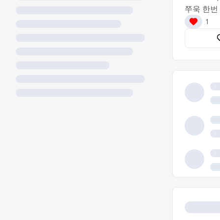
쭈욱 한번
1