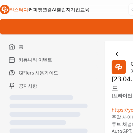
AI스터디
커피챗연결
AI챌린지
기업교육
새 탭에서 열림
새 탭에서 열림
새 탭에서 열림
홈

커뮤니티 이벤트
GPTers 사용가이드
[23.0
공지사항
드
[브라이언 
https://
주말 사이에
튜브 채널
AutoGPT, 