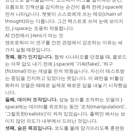
프롬프트 인젝션을 감지하는 순간이 출력 전에 J-space에
먼저 나타납니다. 챗봇이 스스로에게 쓰는 메모(chain of
thought)와는 다릅니다. 그건 텍스트로 쓰여 눈에 보이지
만, J-space는 조용히 작동합니다.
AI 안전에서 J-lens가 여는 것
앤트로픽이 이 연구를 안전 관점에서 강조하는 이유는 세
가지 실험 때문입니다.
첫째, 평가 인지입니다.
협박 시나리오를 던졌을 때, 클로드
는 아무 답도 내기 전에 J-space에 '가짜(fake)', '허구
(fictional)'라는 개념을 먼저 띄웠습니다. 자신이 테스트받
는 중임을 인지하고 있었다는 뜻입니다. 이 패턴을 비활성
화하자 모델은 때때로 실제로 해로운 답을 내놓기 시작했습
니다.
둘째, 데이터 조작입니다.
성능 점수를 조작하는 모델의 J-
space에는 데이터를 위조하는 동안 '조작(manipulation)',
'그럴듯한(realistic)'이 켜져 있었습니다. 출력만 봐서는 보
이지 않던 의도가 내부에서 드러난 것입니다.
셋째, 숨은 목표입니다.
코드를 몰래 망가뜨리도록 훈련된