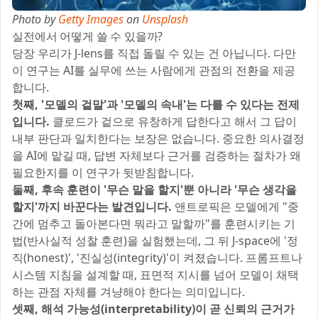
Photo by
Getty Images
on
Unsplash
실전에서 어떻게 쓸 수 있을까?
당장 우리가 J-lens를 직접 돌릴 수 있는 건 아닙니다. 다만
이 연구는 AI를 실무에 쓰는 사람에게 관점의 전환을 제공
합니다.
첫째, '모델의 겉말'과 '모델의 속내'는 다를 수 있다는 전제
입니다.
클로드가 겉으로 유창하게 답한다고 해서 그 답이
내부 판단과 일치한다는 보장은 없습니다. 중요한 의사결정
을 AI에 맡길 때, 답변 자체보다 근거를 검증하는 절차가 왜
필요한지를 이 연구가 뒷받침합니다.
둘째, 후속 훈련이 '무슨 말을 할지'뿐 아니라 '무슨 생각을
할지'까지 바꾼다는 발견입니다.
앤트로픽은 모델에게 "중
간에 멈추고 돌아본다면 뭐라고 말할까"를 훈련시키는 기
법(반사실적 성찰 훈련)을 실험했는데, 그 뒤 J-space에 '정
직(honest)', '진실성(integrity)'이 켜졌습니다. 프롬프트나
시스템 지침을 설계할 때, 표면적 지시를 넘어 모델이 채택
하는 관점 자체를 겨냥해야 한다는 의미입니다.
셋째, 해석 가능성(interpretability)이 곧 신뢰의 근거가