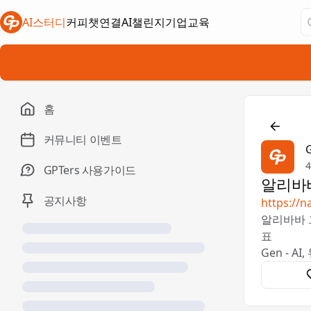
AI스터디
커피챗연결
AI챌린지
기업교육
새 탭에서 열림
새 탭에서 열림
새 탭에서 열림
홈

커뮤니티 이벤트
4
GPTers 사용가이드
알리바바
공지사항
https://
알리바바 
표
Gen - 