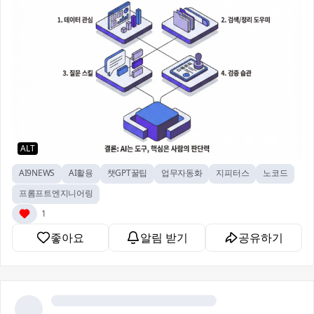
ALT
AI9NEWS
AI활용
챗GPT꿀팁
업무자동화
지피터스
노코드
프롬프트엔지니어링
1
좋아요
알림 받기
공유하기