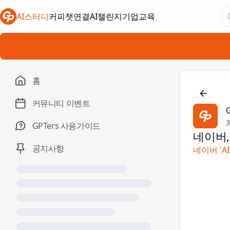
AI스터디
커피챗연결
AI챌린지
기업교육
새 탭에서 열림
새 탭에서 열림
새 탭에서 열림
홈

커뮤니티 이벤트
3
GPTers 사용가이드
네이버,
공지사항
네이버 'A