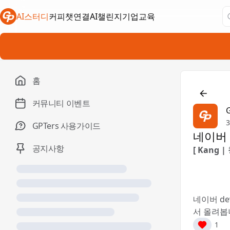
AI스터디
커피챗연결
AI챌린지
기업교육
새 탭에서 열림
새 탭에서 열림
새 탭에서 열림
홈

커뮤니티 이벤트
3
GPTers 사용가이드
네이버 
공지사항
[ Kang |
네이버 d
서 올려봅
1