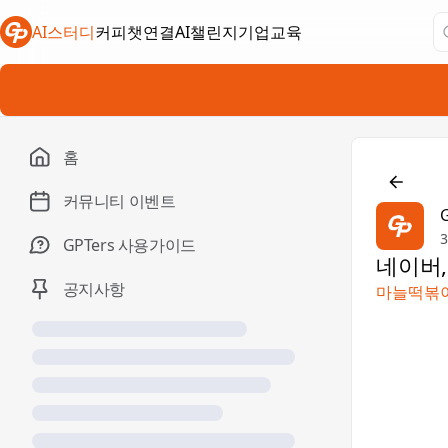
AI스터디
커피챗연결
AI챌린지
기업교육
새 탭에서 열림
새 탭에서 열림
새 탭에서 열림
홈

커뮤니티 이벤트
GPTers 사용가이드
네이버,
공지사항
마늘떡볶이 