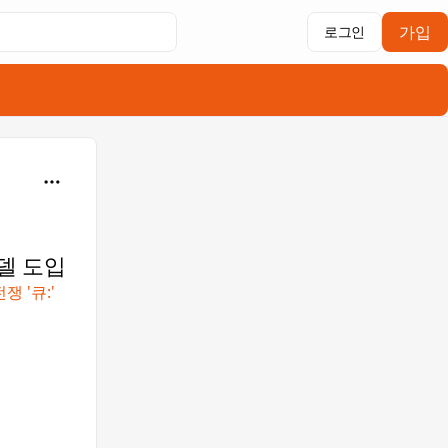
가입
로그인
모델 도입
 '큐:'