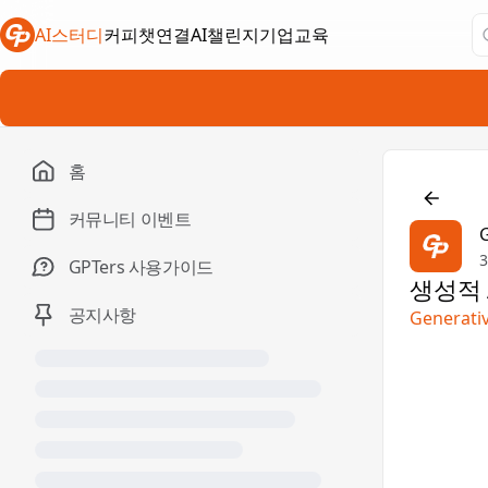
AI스터디
커피챗연결
AI챌린지
기업교육
새 탭에서 열림
새 탭에서 열림
새 탭에서 열림
홈

커뮤니티 이벤트
GPTers 사용가이드
생성적 
공지사항
Generativ